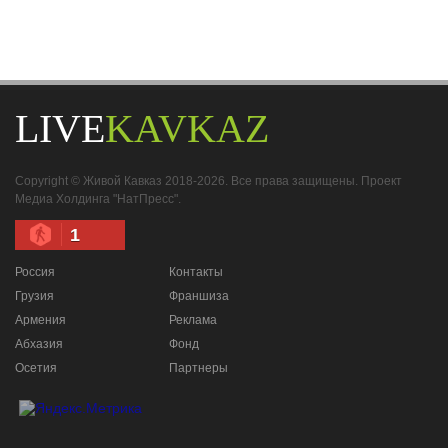
LIVE
KAVKAZ
Copyright © Живой Кавказ 2018-2026. Все права защищены. Проект
Медиа Холдинга "НатПресс".
1
Россия
Контакты
Грузия
Франшиза
Армения
Реклама
Абхазия
Фонд
Осетия
Партнеры