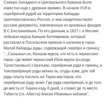
Северо-Западного и Центрального Кавказа было
известно еще с древних времен. В начале XVII в.
серебряной рудой на территории Кабарды
заинтересовалась Россия, о чем свидетельствуют
русские документы, извлеченные из архивных фондов
В.С.Бесланеевым. По его данным, в 1627 г. в Москве
побывал мурза Каншов Битемрюков, который
рассказал в Посольском приказе о наличии в горах
Малой Кабарды руды, содержащей серебро и свинец:
"...Сказывал он, Каншов-мурза, что есть в черкасских
горах, где живет черкасский Ибак-мурза (из рода
Талостановых) з братьею, серебряная руда и свинец, и
тоясеребряную руды мочно ль, отуды взяв, для той
руды опыту послать на Терек мастеров, хто
серебряную руду знает. Где руда серебряная, и до того
де места от Терека езду 6 дней, а словет де то место
Табиста (т.е. Абиста) блиско Ибаковых кабаков".