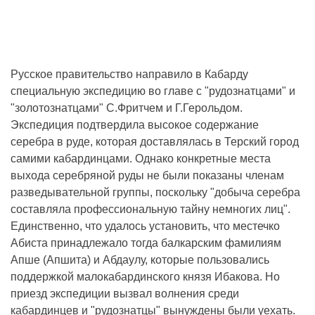
Русское правительство направило в Кабарду
специальную экспедицию во главе с "рудознатцами" и
"золотознатцами" С.Фритчем и Г.Герольдом.
Экспедиция подтвердила высокое содержание
серебра в руде, которая доставлялась в Терский город
самими кабардинцами. Однако конкретные места
выхода серебряной руды не были показаны членам
разведывательной группы, поскольку "добыча серебра
составляла профессиональную тайну немногих лиц".
Единственно, что удалось установить, что местечко
Абиста принадлежало тогда балкарским фамилиям
Апше (Апшита) и Абдаулу, которые пользовались
поддержкой малокабардинского князя Ибакова. Но
приезд экспедиции вызвал волнения среди
кабардинцев и "рудознатцы" вынуждены были уехать.