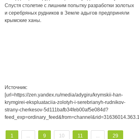
Спустя столетие с лишним попытку разработки золотых
и серебряных рудников в Земле адыгов предприняли
крымские ханы.
Источник:
[url=https://zen.yandex.ru/media/adygiru/krymskii-han-
krymgirei-ekspluataciia-zolotyh-i-serebrianyh-rudnikov-
strany-cherkesov-5d111bafb34feb00af5e084d?
feed_exp=ordinary_feed&from=channel&rid=31636014.363.1
1
...
9
10
11
...
29