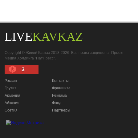
LIVE
KAVKAZ
Copyright © Живой Кавказ 2018-2026. Все права защищены. Проект
Медиа Холдинга "НатПресс".
3
Россия
Контакты
Грузия
Франшиза
Армения
Реклама
Абхазия
Фонд
Осетия
Партнеры