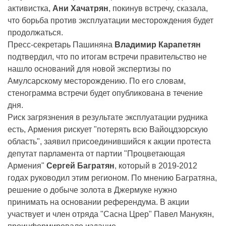
активистка,
Ани Хачатрян
, покинув встречу, сказала,
что борьба против эксплуатации месторождения будет
продолжаться.
Пресс-секретарь Пашиняна
Владимир Карапетян
подтвердил, что по итогам встречи правительство не
нашло оснований для новой экспертизы по
Амулсарскому месторождению. По его словам,
стенограмма встречи будет опубликована в течение
дня.
Риск загрязнения в результате эксплуатации рудника
есть, Армения рискует "потерять всю Вайоцдзорскую
область", заявил присоединившийся к акции протеста
депутат парламента от партии "Процветающая
Армения"
Сергей Багратян
, который в 2019-2012
годах руководил этим регионом. По мнению Багратяна,
решение о добыче золота в Джермуке нужно
принимать на основании референдума. В акции
участвует и член отряда "Сасна Црер" Павел Манукян,