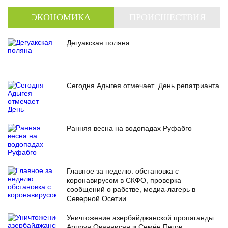
ЭКОНОМИКА
ПРОИСШЕСТВИЯ
Дегуакская поляна
Сегодня Адыгея отмечает День репатрианта
Ранняя весна на водопадах Руфабго
Главное за неделю: обстановка с
коронавирусом в СКФО, проверка
сообщений о рабстве, медиа-лагерь в
Северной Осетии
Уничтожение азербайджанской пропаганды:
Арцрун Ованнисян и Семён Пегов