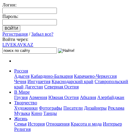
Логин:
Пароль:
Регистрация
/
Забыл все?
Войти через:
LIVE
KAVKAZ
Россия
Адыгея
Кабардино-Балкария
Карачаево-Черкессия
Чечня
Ингушетия
Краснодарский край
Ставропольский
край
Дагестан
Северная Осетия
В Мире
Грузия
Армения
Южная Осетия
Абхазия
Азербайджан
Творчество
Художники
Фотографы
Писатели
Дизайнеры
Реклама
Музыка
Кино
Танцы
Жизнь
Семья
История
Отношения
Красота и мода
Интерьер
Религия