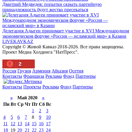
Дмитрий Медведев: попытки скрыть партийную
принадлежность будут жестко пресекаться
Делегация Адыгеи принимает участие в XVI Международном
экономическом форуме «Россия — исламский мир» в Казани
LIVE
KAVKAZ
Copyright © Живой Кавказ 2018-2026. Все права защищены.
Проект Медиа Холдинга "НатПресс".
2
Россия
Грузия
Армения
Абхазия
Осетия
Контакты
Франшиза
Реклама
Фонд
Партнеры
Контакты
Проекты
Реклама
Фонд
Партнеры
«
Май 2020
»
Пн
Вт
Ср
Чт
Пт
Сб
Вс
1
2
3
4
5
6
7
8
9
10
11
12
13
14
15
16
17
18
19
20
21
22
23
24