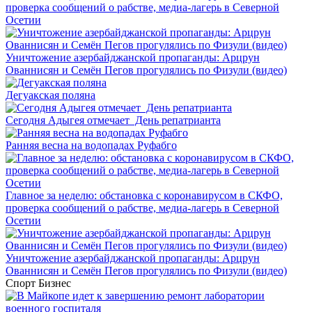
проверка сообщений о рабстве, медиа-лагерь в Северной
Осетии
Уничтожение азербайджанской пропаганды: Арцрун
Ованнисян и Семён Пегов прогулялись по Физули (видео)
Дегуакская поляна
Сегодня Адыгея отмечает День репатрианта
Ранняя весна на водопадах Руфабго
Главное за неделю: обстановка с коронавирусом в СКФО,
проверка сообщений о рабстве, медиа-лагерь в Северной
Осетии
Уничтожение азербайджанской пропаганды: Арцрун
Ованнисян и Семён Пегов прогулялись по Физули (видео)
Спорт
Бизнес