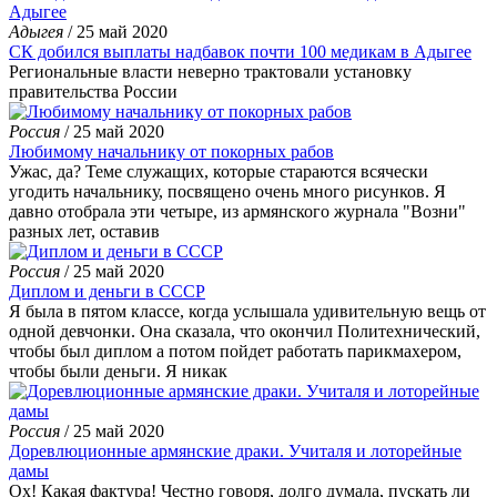
Адыгея
/ 25 май 2020
СК добился выплаты надбавок почти 100 медикам в Адыгее
Региональные власти неверно трактовали установку
правительства России
Россия
/ 25 май 2020
Любимому начальнику от покорных рабов
Ужас, да? Теме служащих, которые стараются всячески
угодить начальнику, посвящено очень много рисунков. Я
давно отобрала эти четыре, из армянского журнала "Возни"
разных лет, оставив
Россия
/ 25 май 2020
Диплом и деньги в СССР
Я была в пятом классе, когда услышала удивительную вещь от
одной девчонки. Она сказала, что окончил Политехнический,
чтобы был диплом а потом пойдет работать парикмахером,
чтобы были деньги. Я никак
Россия
/ 25 май 2020
Доревлюционные армянские драки. Учиталя и лоторейные
дамы
Ох! Какая фактура! Честно говоря, долго думала, пускать ли