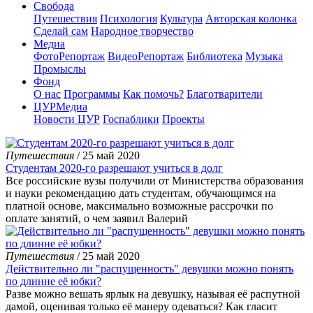
Свобода
Путешествия
Психология
Культура
Авторская колонка
Сделай сам
Народное творчество
Медиа
ФотоРепортаж
ВидеоРепортаж
Библиотека
Музыка
Промыслы
Фонд
О нас
Программы
Как помочь?
Благотварители
ЦУРМедиа
Новости ЦУР
Госпаблики
Проекты
Путешествия
/ 25 май 2020
Студентам 2020-го разрешают учиться в долг
Все российские вузы получили от Министерства образования
и науки рекомендацию дать студентам, обучающимся на
платной основе, максимально возможные рассрочки по
оплате занятий, о чем заявил Валерий
Путешествия
/ 25 май 2020
Действительно ли "распущенность" девушки можно понять
по длинне её юбки?
Разве можно вешать ярлык на девушку, называя её распутной
дамой, оценивая только её манеру одеваться? Как гласит