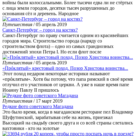
войны были колоссальными. Более тысячи едва ли не стёртых
с лица земли городов, десятки тысяч разрушенных до
основания сёл и деревень. Народное
Путешествия
/ 05 апрель 2019
Санкт-Петербург – город на костях?
Санкт-Петербург по праву считается одним из красивейших
городов мира. Строительство города (наряду со
строительством флота) – одно из самых грандиозных
достижений эпохи Петра I. Но если флот после
Путешествия
/ 05 апрель 2019
«Прóклятый» крестовый поход. Позор Христова воинства...
Этот поход недаром некоторые историки называют
«прóклятым». Хотя бы потому, что папа римский в своё время
отлучил его участников от церкви. А уже в наше время папе
Иоанну Павлу II пришлось
Путешествия
/ 17 март 2019
Редкие фото советского Магадана
Это было время, когда в магаданском ресторане пел Владимир
Шуфутинский, зарабатывая себе на жизнь, приезжал
Высоцкий на свадьбу своего друга и со всей страны слетались
вахтовики - кто на золотые