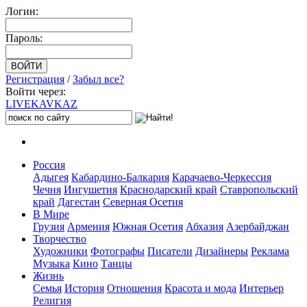
Логин:
Пароль:
Регистрация
/
Забыл все?
Войти через:
LIVE
KAVKAZ
Россия
Адыгея
Кабардино-Балкария
Карачаево-Черкессия
Чечня
Ингушетия
Краснодарский край
Ставропольский
край
Дагестан
Северная Осетия
В Мире
Грузия
Армения
Южная Осетия
Абхазия
Азербайджан
Творчество
Художники
Фотографы
Писатели
Дизайнеры
Реклама
Музыка
Кино
Танцы
Жизнь
Семья
История
Отношения
Красота и мода
Интерьер
Религия