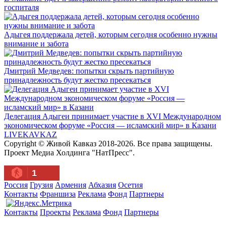
госпиталя
Адыгея поддержала детей, которым сегодня особенно нужны
внимание и забота
Дмитрий Медведев: попытки скрыть партийную
принадлежность будут жестко пресекаться
Делегация Адыгеи принимает участие в XVI Международном
экономическом форуме «Россия — исламский мир» в Казани
LIVE
KAVKAZ
Copyright © Живой Кавказ 2018-2026. Все права защищены.
Проект Медиа Холдинга "НатПресс".
1
Россия
Грузия
Армения
Абхазия
Осетия
Контакты
Франшиза
Реклама
Фонд
Партнеры
Контакты
Проекты
Реклама
Фонд
Партнеры