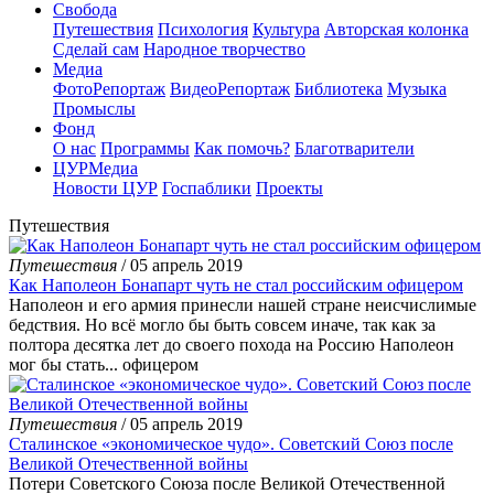
Свобода
Путешествия
Психология
Культура
Авторская колонка
Сделай сам
Народное творчество
Медиа
ФотоРепортаж
ВидеоРепортаж
Библиотека
Музыка
Промыслы
Фонд
О нас
Программы
Как помочь?
Благотварители
ЦУРМедиа
Новости ЦУР
Госпаблики
Проекты
Путешествия
Путешествия
/ 05 апрель 2019
Как Наполеон Бонапарт чуть не стал российским офицером
Наполеон и его армия принесли нашей стране неисчислимые
бедствия. Но всё могло бы быть совсем иначе, так как за
полтора десятка лет до своего похода на Россию Наполеон
мог бы стать... офицером
Путешествия
/ 05 апрель 2019
Сталинское «экономическое чудо». Советский Союз после
Великой Отечественной войны
Потери Советского Союза после Великой Отечественной