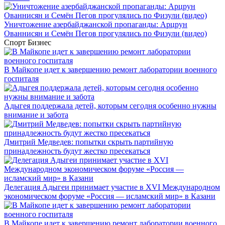
Уничтожение азербайджанской пропаганды: Арцрун
Ованнисян и Семён Пегов прогулялись по Физули (видео)
Спорт
Бизнес
В Майкопе идет к завершению ремонт лаборатории военного
госпиталя
Адыгея поддержала детей, которым сегодня особенно нужны
внимание и забота
Дмитрий Медведев: попытки скрыть партийную
принадлежность будут жестко пресекаться
Делегация Адыгеи принимает участие в XVI Международном
экономическом форуме «Россия — исламский мир» в Казани
В Майкопе идет к завершению ремонт лаборатории военного