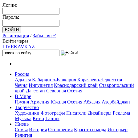
Логин:
Пароль:
Регистрация
/
Забыл все?
Войти через:
LIVE
KAVKAZ
Россия
Адыгея
Кабардино-Балкария
Карачаево-Черкессия
Чечня
Ингушетия
Краснодарский край
Ставропольский
край
Дагестан
Северная Осетия
В Мире
Грузия
Армения
Южная Осетия
Абхазия
Азербайджан
Творчество
Художники
Фотографы
Писатели
Дизайнеры
Реклама
Музыка
Кино
Танцы
Жизнь
Семья
История
Отношения
Красота и мода
Интерьер
Религия