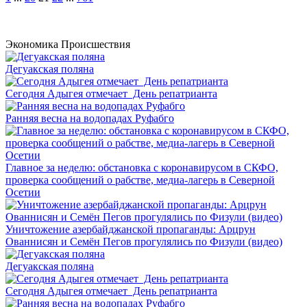
Экономика
Происшествия
Дегуакская поляна
Сегодня Адыгея отмечает День репатрианта
Ранняя весна на водопадах Руфабго
Главное за неделю: обстановка с коронавирусом в СКФО,
проверка сообщений о рабстве, медиа-лагерь в Северной
Осетии
Уничтожение азербайджанской пропаганды: Арцрун
Ованнисян и Семён Пегов прогулялись по Физули (видео)
Дегуакская поляна
Сегодня Адыгея отмечает День репатрианта