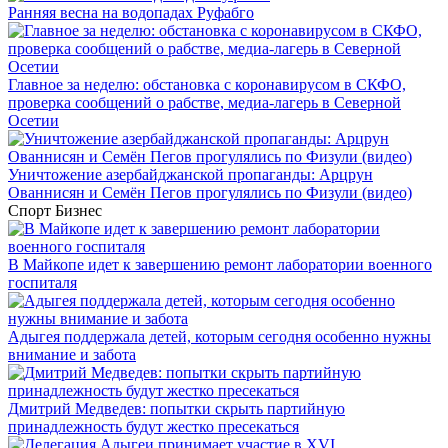
Ранняя весна на водопадах Руфабго
Главное за неделю: обстановка с коронавирусом в СКФО,
проверка сообщений о рабстве, медиа-лагерь в Северной
Осетии
Уничтожение азербайджанской пропаганды: Арцрун
Ованнисян и Семён Пегов прогулялись по Физули (видео)
Спорт
Бизнес
В Майкопе идет к завершению ремонт лаборатории военного
госпиталя
Адыгея поддержала детей, которым сегодня особенно нужны
внимание и забота
Дмитрий Медведев: попытки скрыть партийную
принадлежность будут жестко пресекаться