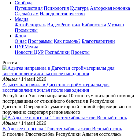
Свобода
Путешествия
Психология
Культура
Авторская колонка
Сделай сам
Народное творчество
Медиа
ФотоРепортаж
ВидеоРепортаж
Библиотека
Музыка
Промыслы
Фонд
О нас
Программы
Как помочь?
Благотварители
ЦУРМедиа
Новости ЦУР
Госпаблики
Проекты
Россия
Адыгея
/ 14 май 2026
Адыгея направила в Дагестан стройматериалы для
восстановления жилья после наводнения
Республика Адыгея направила 10 тонн гуманитарной помощи
пострадавшим от стихийного бедствия в Республике
Дагестан. Очередной гуманитарный конвой сформирован по
поручению секретаря регионального
Адыгея
/ 14 май 2026
В Адыгее в поселке Тлюстенхабль зажгли Вечный огонь
В поселке Тлюстенхабль Республики Адыгея состоялась