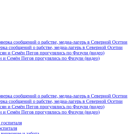
рка сообщений о рабстве, медиа-лагерь в Северной Осетии
 и Семён Пегов прогулялись по Физули (видео)
рка сообщений о рабстве, медиа-лагерь в Северной Осетии
 и Семён Пегов прогулялись по Физули (видео)
оспиталя