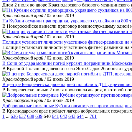
Днем 2 июля во дворе Краснодарского базового медицинского 
Краснодарский край
/ 02 июль 2019
На Кубани осудили прапорщика, укравшего сухпайков на 800 т
В Новороссийске вынесли приговор военнослужащему одной из
Краснодарский край
/ 02 июль 2019
Полиция установит личности участников фитнес-разминки на 
Полиция установит личности участников фитнес-разминки на м
Краснодарский край
/ 02 июль 2019
В Сочи от удара молнии погиб курсант-пограничник Московск
В Красной Поляне недалеко от села Эсто-Садок 26 июня от уд
Краснодарский край
/ 02 июль 2019
В центре Белореченска двое парней погибли в ДТП, врезавшись
В Белореченске ночью 2 июля произошла авария, в которой пог
Краснодарский край
/ 02 июль 2019
Добровольные пожарные Кубани организуют противопожарный
В Краснодарском крае пройдет лагерь добровольных пожарных,
1
...
636
637
638
639
640
641
642
643
644
...
761