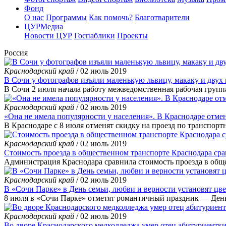
Фонд
О нас
Программы
Как помочь?
Благотварители
ЦУРМедиа
Новости ЦУР
Госпаблики
Проекты
Россия
Краснодарский край
/ 02 июль 2019
В Сочи у фотографов изъяли маленькую львицу, макаку и двух
В Сочи 2 июля начала работу межведомственная рабочая групп
Краснодарский край
/ 02 июль 2019
«Она не имела популярности у населения». В Краснодаре отмен
В Краснодаре с 8 июля отменят скидку на проезд по транспортн
Краснодарский край
/ 02 июль 2019
Стоимость проезда в общественном транспорте Краснодара с
Администрация Краснодара сравнила стоимость проезда в общ
Краснодарский край
/ 02 июль 2019
В «Сочи Парке» в День семьи, любви и верности установят цв
8 июля в «Сочи Парке» отметят романтичный праздник — День 
Краснодарский край
/ 02 июль 2019
Во дворе Краснодарского медколледжа умер отец абитуриентк