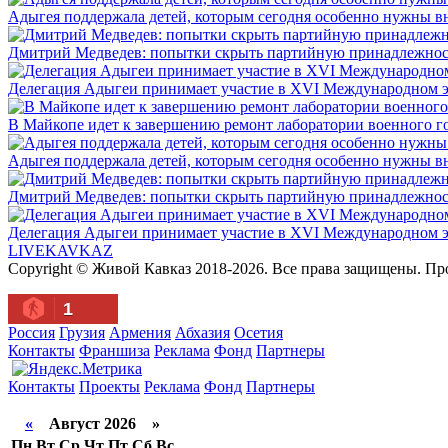
Адыгея поддержала детей, которым сегодня особенно нужны в
Дмитрий Медведев: попытки скрыть партийную принадлежность
Делегация Адыгеи принимает участие в XVI Международном э
В Майкопе идет к завершению ремонт лаборатории военного г
Адыгея поддержала детей, которым сегодня особенно нужны в
Дмитрий Медведев: попытки скрыть партийную принадлежность
Делегация Адыгеи принимает участие в XVI Международном э
LIVE
KAVKAZ
Copyright © Живой Кавказ 2018-2026. Все права защищены. П
1
Россия
Грузия
Армения
Абхазия
Осетия
Контакты
Франшиза
Реклама
Фонд
Партнеры
Контакты
Проекты
Реклама
Фонд
Партнеры
«
Август 2026 »
Пн
Вт
Ср
Чт
Пт
Сб
Вс