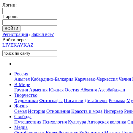
Логин:
Пароль:
Регистрация
/
Забыл все?
Войти через:
LIVE
KAVKAZ
Россия
Адыгея
Кабардино-Балкария
Карачаево-Черкессия
Чечня
В Мире
Грузия
Армения
Южная Осетия
Абхазия
Азербайджан
Творчество
Художники
Фотографы
Писатели
Дизайнеры
Реклама
Му
Жизнь
Семья
История
Отношения
Красота и мода
Интерьер
Рел
Свобода
Путешествия
Психология
Культура
Авторская колонка
Сд
Медиа
ФотоРепортаж
ВидеоРепортаж
Библиотека
Музыка
Пром