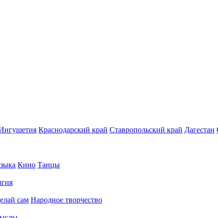
Ингушетия
Краснодарский край
Ставропольский край
Дагестан
зыка
Кино
Танцы
игия
елай сам
Народное творчество
ыслы