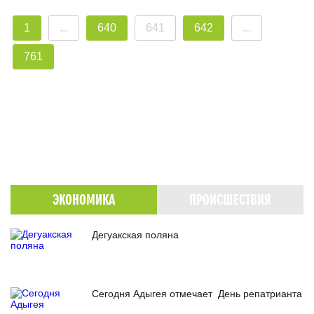
1
...
640
641
642
...
761
ЭКОНОМИКА
ПРОИСШЕСТВИЯ
Дегуакская поляна
Сегодня Адыгея отмечает День репатрианта