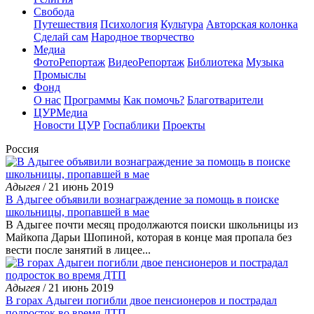
Свобода
Путешествия
Психология
Культура
Авторская колонка
Сделай сам
Народное творчество
Медиа
ФотоРепортаж
ВидеоРепортаж
Библиотека
Музыка
Промыслы
Фонд
О нас
Программы
Как помочь?
Благотварители
ЦУРМедиа
Новости ЦУР
Госпаблики
Проекты
Россия
Адыгея
/ 21 июнь 2019
В Адыгее объявили вознаграждение за помощь в поиске
школьницы, пропавшей в мае
В Адыгее почти месяц продолжаются поиски школьницы из
Майкопа Дарьи Шопиной, которая в конце мая пропала без
вести после занятий в лицее...
Адыгея
/ 21 июнь 2019
В горах Адыгеи погибли двое пенсионеров и пострадал
подросток во время ДТП