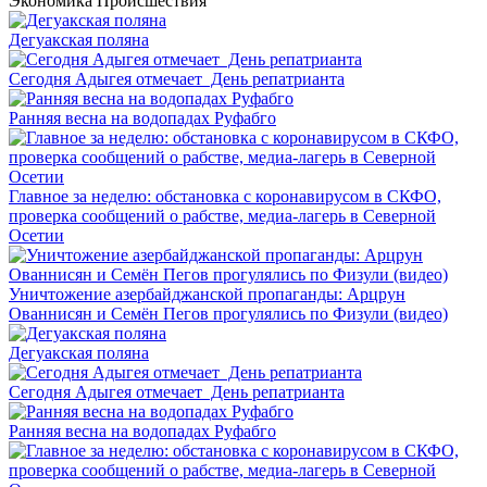
Экономика
Происшествия
Дегуакская поляна
Сегодня Адыгея отмечает День репатрианта
Ранняя весна на водопадах Руфабго
Главное за неделю: обстановка с коронавирусом в СКФО,
проверка сообщений о рабстве, медиа-лагерь в Северной
Осетии
Уничтожение азербайджанской пропаганды: Арцрун
Ованнисян и Семён Пегов прогулялись по Физули (видео)
Дегуакская поляна
Сегодня Адыгея отмечает День репатрианта
Ранняя весна на водопадах Руфабго