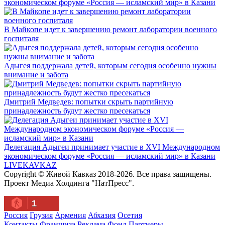
экономическом форуме «Россия — исламский мир» в Казани
В Майкопе идет к завершению ремонт лаборатории военного
госпиталя
Адыгея поддержала детей, которым сегодня особенно нужны
внимание и забота
Дмитрий Медведев: попытки скрыть партийную
принадлежность будут жестко пресекаться
Делегация Адыгеи принимает участие в XVI Международном
экономическом форуме «Россия — исламский мир» в Казани
LIVE
KAVKAZ
Copyright © Живой Кавказ 2018-2026. Все права защищены.
Проект Медиа Холдинга "НатПресс".
1
Россия
Грузия
Армения
Абхазия
Осетия
Контакты
Франшиза
Реклама
Фонд
Партнеры