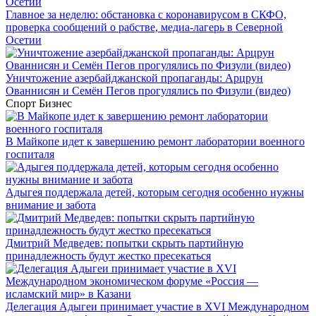
Главное за неделю: обстановка с коронавирусом в СКФО,
проверка сообщений о рабстве, медиа-лагерь в Северной
Осетии
Уничтожение азербайджанской пропаганды: Арцрун
Ованнисян и Семён Пегов прогулялись по Физули (видео)
Спорт
Бизнес
В Майкопе идет к завершению ремонт лаборатории военного
госпиталя
Адыгея поддержала детей, которым сегодня особенно нужны
внимание и забота
Дмитрий Медведев: попытки скрыть партийную
принадлежность будут жестко пресекаться
Делегация Адыгеи принимает участие в XVI Международном