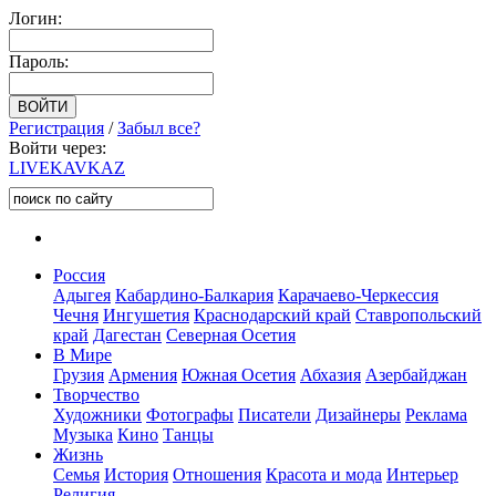
Логин:
Пароль:
Регистрация
/
Забыл все?
Войти через:
LIVE
KAVKAZ
Россия
Адыгея
Кабардино-Балкария
Карачаево-Черкессия
Чечня
Ингушетия
Краснодарский край
Ставропольский
край
Дагестан
Северная Осетия
В Мире
Грузия
Армения
Южная Осетия
Абхазия
Азербайджан
Творчество
Художники
Фотографы
Писатели
Дизайнеры
Реклама
Музыка
Кино
Танцы
Жизнь
Семья
История
Отношения
Красота и мода
Интерьер
Религия