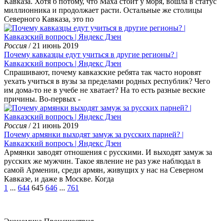
Кавказа. Хотя б потому, что Маха стоит у моря, вошла в статус
миллионника и продолжает расти. Остальные же столицы
Северного Кавказа, это по
Россия
/ 21 июнь 2019
Почему кавказцы едут учиться в другие регионы? |
Кавказский вопросъ | Яндекс Дзен
Спрашивают, почему кавказские ребята так часто норовят
уехать учиться в вузы за пределами родных республик? Чего
им дома-то не в учебе не хватает? На то есть разные веские
причины. Во-первых -
Россия
/ 21 июнь 2019
Почему армянки выходят замуж за русских парней? |
Кавказский вопросъ | Яндекс Дзен
Армянки заводят отношения с русскими. И выходят замуж за
русских же мужчин. Такое явление не раз уже наблюдал в
самой Армении, среди армян, живущих у нас на Северном
Кавказе, и даже в Москве. Когда
1
...
644
645
646
...
761