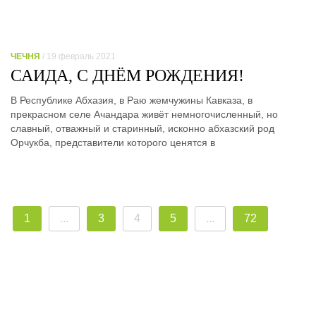
ЧЕЧНЯ
/ 19 февраль 2021
САИДА, С ДНЁМ РОЖДЕНИЯ!
В Республике Абхазия, в Раю жемчужины Кавказа, в
прекрасном селе Ачандара живёт немногочисленный, но
славный, отважный и старинный, исконно абхазский род
Орчукба, представители которого ценятся в
1
...
3
4
5
...
72