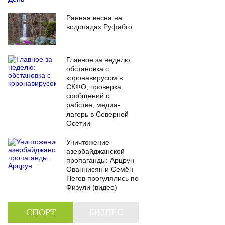
Ранняя весна на
водопадах Руфабго
Главное за неделю:
обстановка с
коронавирусом в
СКФО, проверка
сообщений о
рабстве, медиа-
лагерь в Северной
Осетии
Уничтожение
азербайджанской
пропаганды: Арцрун
Ованнисян и Семён
Пегов прогулялись по
Физули (видео)
СПОРТ
БИЗНЕС