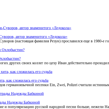
-Суворов, автор знаменитого «Ледокола»
уворов (настоящая фамилия Резун) прославился еще в 1980-е год
 Охлобыстин?
огих других своих коллег по цеху Иван действительно проходил
та, как сложилась его судьба
дов германоязычной песенки Ein, Zwei, Polizei считали истинны
рады Надежды Бабкиной
итие и популяризацию русской народной песни больше, нежели Н