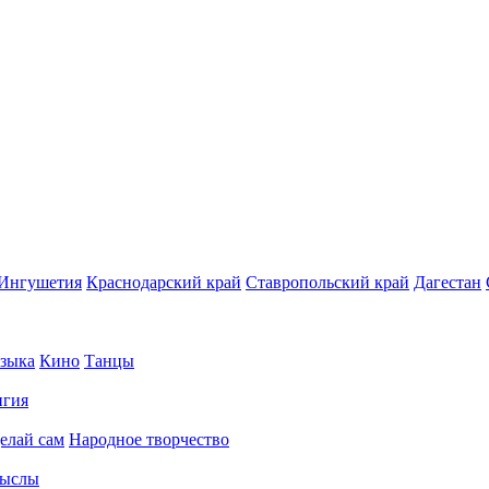
Ингушетия
Краснодарский край
Ставропольский край
Дагестан
зыка
Кино
Танцы
игия
елай сам
Народное творчество
ыслы