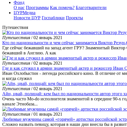
Фонд
О нас
Программы
Как помочь?
Благотварители
ЦУРМедиа
Новости ЦУР
Госпаблики
Проекты
Путешествия
Путешествия
/ 02 январь 2021
Кто по национальности и чем сейчас занимается Виктор Резун
Где сейчас бежавший на запад агент ГРУ? Знаменитый Виктор С
бежавший в Англию. А как
Путешествия
/ 02 январь 2021
Где и как служил в армии знаменитый актер и режиссер Иван
Иван Охлобыстин - легенда российского кино. В отличие от мн
и когда служил
Путешествия
/ 02 январь 2021
Айн, цвай, полицай: кем был по национальности автор этого хи
Очень часто Mo-do исполнителя знаменитой в середине 90-х го
канале Этнобаза...
Путешествия
/ 01 январь 2021
Любимые мужчины самой «горячей» артистки российской эст
Сложно назвать певицу, которая в наши дни внесла бы в разв