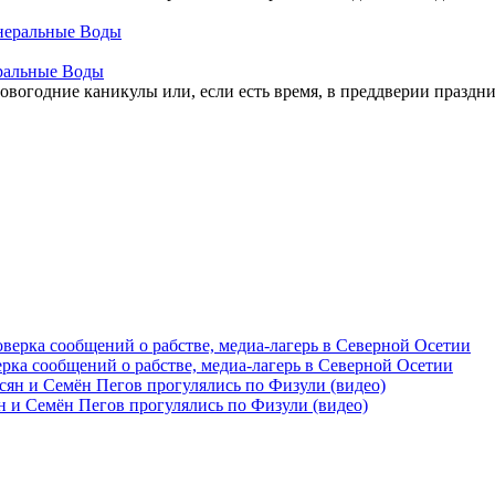
ральные Воды
овогодние каникулы или, если есть время, в преддверии праздник
рка сообщений о рабстве, медиа-лагерь в Северной Осетии
 и Семён Пегов прогулялись по Физули (видео)