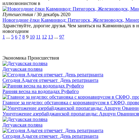
иллюзионистом в
Путешествия
/ 30 декабрь 2020
Новогодние ёлки Кавминвод: Пятигорск, Железноводск, Мине
Здравствуйте, дорогие друзья. Чем заняться на Кавминводах в н
новогодним
1
...
5
6
7
8
9
10
11
12
13
...
97
Экономика
Происшествия
Дегуакская поляна
Сегодня Адыгея отмечает День репатрианта
Ранняя весна на водопадах Руфабго
Главное за неделю: обстановка с коронавирусом в СКФО, прове
Уничтожение азербайджанской пропаганды: Арцрун Ованнисян
Дегуакская поляна
Сегодня Адыгея отмечает День репатрианта