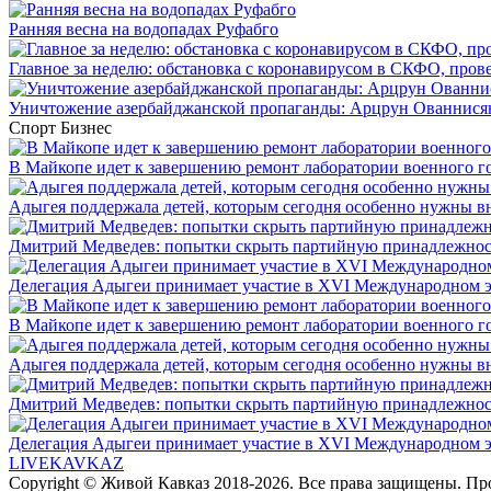
Ранняя весна на водопадах Руфабго
Главное за неделю: обстановка с коронавирусом в СКФО, прове
Уничтожение азербайджанской пропаганды: Арцрун Ованнисян
Спорт
Бизнес
В Майкопе идет к завершению ремонт лаборатории военного г
Адыгея поддержала детей, которым сегодня особенно нужны в
Дмитрий Медведев: попытки скрыть партийную принадлежность
Делегация Адыгеи принимает участие в XVI Международном э
В Майкопе идет к завершению ремонт лаборатории военного г
Адыгея поддержала детей, которым сегодня особенно нужны в
Дмитрий Медведев: попытки скрыть партийную принадлежность
Делегация Адыгеи принимает участие в XVI Международном э
LIVE
KAVKAZ
Copyright © Живой Кавказ 2018-2026. Все права защищены. П