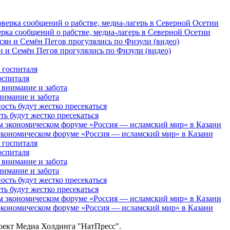
рка сообщений о рабстве, медиа-лагерь в Северной Осетии
 и Семён Пегов прогулялись по Физули (видео)
оспиталя
нимание и забота
 будут жестко пресекаться
кономическом форуме «Россия — исламский мир» в Казани
оспиталя
нимание и забота
 будут жестко пресекаться
кономическом форуме «Россия — исламский мир» в Казани
роект Медиа Холдинга "НатПресс".