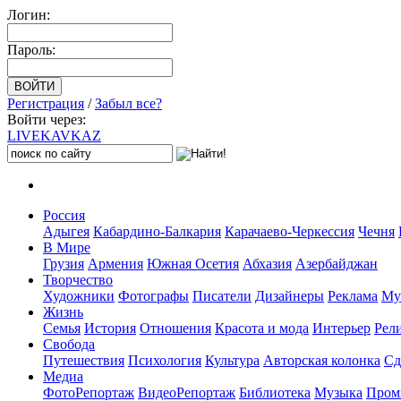
Логин:
Пароль:
Регистрация
/
Забыл все?
Войти через:
LIVE
KAVKAZ
Россия
Адыгея
Кабардино-Балкария
Карачаево-Черкессия
Чечня
В Мире
Грузия
Армения
Южная Осетия
Абхазия
Азербайджан
Творчество
Художники
Фотографы
Писатели
Дизайнеры
Реклама
Му
Жизнь
Семья
История
Отношения
Красота и мода
Интерьер
Рел
Свобода
Путешествия
Психология
Культура
Авторская колонка
Сд
Медиа
ФотоРепортаж
ВидеоРепортаж
Библиотека
Музыка
Пром