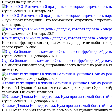
Выходя на сцену, она в
Путешествия
/ 01 январь 2021
Как в СССР отмечали 6 праздников, которые встречал весь нар
Люди любят праздники. Это возможность отдохнуть, встретиться
как например,
Путешествия
/ 01 январь 2021
Как выглядит и живет дочь Депардье, которая сделала 5 операц
Известная французская актриса Жюли Депардье не любит говорит
своего брата. А еще
Путешествия
/ 30 декабрь 2020
Судьба блондина из комедии «Семь невест ефрейтора Збруева»
Не многим киноактерам, сыгравшим всего несколько ролей в ки
не менее,
Путешествия
/ 30 декабрь 2020
4 главных женщины в жизни Василия Шукшина: Почему режис
Василий Шукшин был одним из самых ярких режиссёров, актёров
харизмой. Он очень нравился
Путешествия
/ 30 декабрь 2020
Загадки Дэвида Копперфильда: Куда пропал самый богатый в 
В 1990-х гг. его имя гремело на весь мир, он удивлял публику