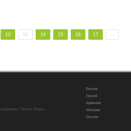
12
13
14
15
16
17
...
Россия
Грузия
Армения
ва защищены. Проект Медиа
Абхазия
Осетия