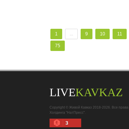
1
...
9
10
11
75
LIVE
KAVKAZ
Copyright © Живой Кавказ 2018-2026. Все пра
Холдинга "НатПресс".
3