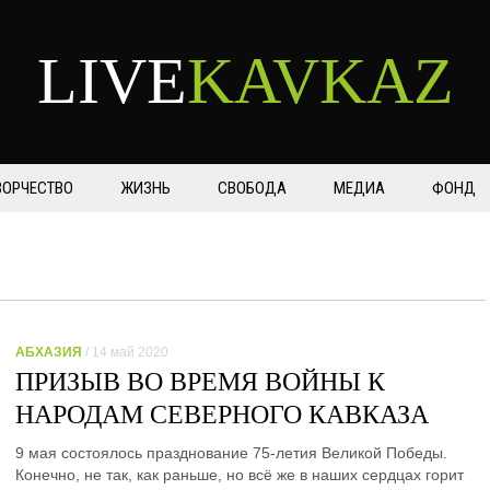
LIVE
KAVKAZ
ВОРЧЕСТВО
ЖИЗНЬ
СВОБОДА
МЕДИА
ФОНД
АБХАЗИЯ
/ 14 май 2020
ПРИЗЫВ ВО ВРЕМЯ ВОЙНЫ К
НАРОДАМ СЕВЕРНОГО КАВКАЗА
9 мая состоялось празднование 75-летия Великой Победы.
Конечно, не так, как раньше, но всё же в наших сердцах горит