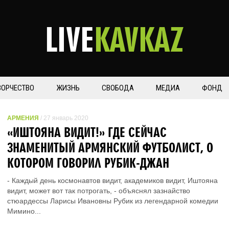
LIVE
KAVKAZ
ВОРЧЕСТВО
ЖИЗНЬ
СВОБОДА
МЕДИА
ФОНД
АРМЕНИЯ
/ 27 январь 2020
«ИШТОЯНА ВИДИТ!» ГДЕ СЕЙЧАС
ЗНАМЕНИТЫЙ АРМЯНСКИЙ ФУТБОЛИСТ, О
КОТОРОМ ГОВОРИЛ РУБИК-ДЖАН
- Каждый день космонавтов видит, академиков видит, Иштояна
видит, может вот так потрогать, - объяснял зазнайство
стюардессы Ларисы Ивановны Рубик из легендарной комедии
Мимино...