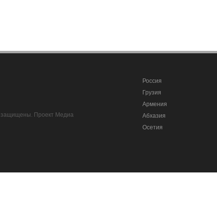
Россия
Грузия
Армения
ва защищены. Проект Медиа
Абхазия
Осетия