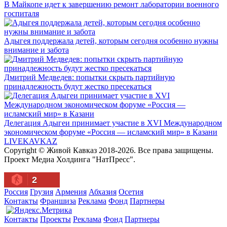
В Майкопе идет к завершению ремонт лаборатории военного
госпиталя
Адыгея поддержала детей, которым сегодня особенно нужны
внимание и забота
Дмитрий Медведев: попытки скрыть партийную
принадлежность будут жестко пресекаться
Делегация Адыгеи принимает участие в XVI Международном
экономическом форуме «Россия — исламский мир» в Казани
LIVE
KAVKAZ
Copyright © Живой Кавказ 2018-2026. Все права защищены.
Проект Медиа Холдинга "НатПресс".
2
Россия
Грузия
Армения
Абхазия
Осетия
Контакты
Франшиза
Реклама
Фонд
Партнеры
Контакты
Проекты
Реклама
Фонд
Партнеры