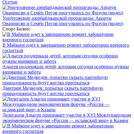
Осетии
Уничтожение азербайджанской пропаганды: Арцрун
Ованнисян и Семён Пегов прогулялись по Физули (видео)
Спорт
Бизнес
В Майкопе идет к завершению ремонт лаборатории военного
госпиталя
Адыгея поддержала детей, которым сегодня особенно нужны
внимание и забота
Дмитрий Медведев: попытки скрыть партийную
принадлежность будут жестко пресекаться
Делегация Адыгеи принимает участие в XVI Международном
экономическом форуме «Россия — исламский мир» в Казани