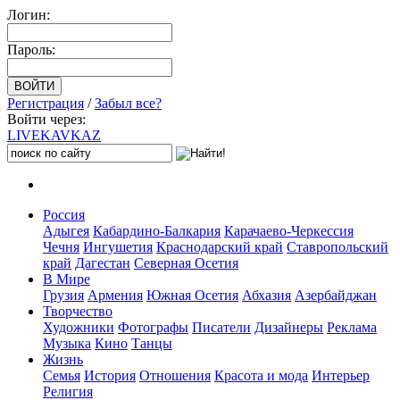
Логин:
Пароль:
Регистрация
/
Забыл все?
Войти через:
LIVE
KAVKAZ
Россия
Адыгея
Кабардино-Балкария
Карачаево-Черкессия
Чечня
Ингушетия
Краснодарский край
Ставропольский
край
Дагестан
Северная Осетия
В Мире
Грузия
Армения
Южная Осетия
Абхазия
Азербайджан
Творчество
Художники
Фотографы
Писатели
Дизайнеры
Реклама
Музыка
Кино
Танцы
Жизнь
Семья
История
Отношения
Красота и мода
Интерьер
Религия