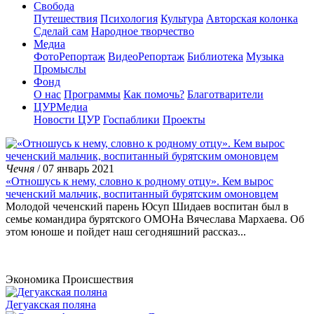
Свобода
Путешествия
Психология
Культура
Авторская колонка
Сделай сам
Народное творчество
Медиа
ФотоРепортаж
ВидеоРепортаж
Библиотека
Музыка
Промыслы
Фонд
О нас
Программы
Как помочь?
Благотварители
ЦУРМедиа
Новости ЦУР
Госпаблики
Проекты
Чечня
/ 07 январь 2021
«Отношусь к нему, словно к родному отцу». Кем вырос
чеченский мальчик, воспитанный бурятским омоновцем
Молодой чеченский парень Юсуп Шидаев воспитан был в
семье командира бурятского ОМОНа Вячеслава Мархаева. Об
этом юноше и пойдет наш сегодняшний рассказ...
Экономика
Происшествия
Дегуакская поляна