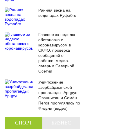
Ранняя весна на
водопадах Руфабго
Главное за неделю:
обстановка с
коронавирусом в
СКФО, проверка
сообщений о
рабстве, медиа-
лагерь в Северной
Осетии
Уничтожение
азербайджанской
пропаганды: Арцрун
Ованнисян и Семён
Пегов прогулялись по
Физули (видео)
СПОРТ
БИЗНЕС