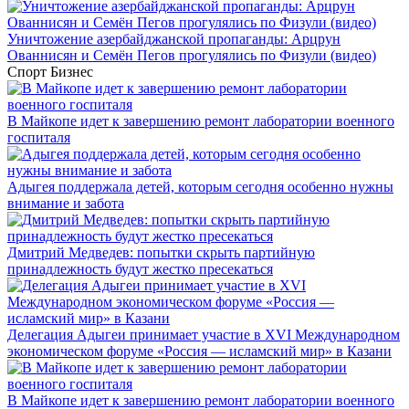
Уничтожение азербайджанской пропаганды: Арцрун
Ованнисян и Семён Пегов прогулялись по Физули (видео)
Спорт
Бизнес
В Майкопе идет к завершению ремонт лаборатории военного
госпиталя
Адыгея поддержала детей, которым сегодня особенно нужны
внимание и забота
Дмитрий Медведев: попытки скрыть партийную
принадлежность будут жестко пресекаться
Делегация Адыгеи принимает участие в XVI Международном
экономическом форуме «Россия — исламский мир» в Казани
В Майкопе идет к завершению ремонт лаборатории военного