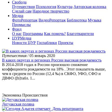
Свобода
Путешествия
Психология
Культура
Авторская колонка
Сделай сам
Народное творчество
Медиа
ФотоРепортаж
ВидеоРепортаж
Библиотека
Музыка
Промыслы
Фонд
О нас
Программы
Как помочь?
Благотварители
ЦУРМедиа
Новости ЦУР
Госпаблики
Проекты
Путешествия
/ 05 январь 2020
В каких округах и регионах России высокая рождаемость
В 2014-2018 годах в России произошло снижение
коэффициента рождаемости на 18% . Этот показатель выше,
чем в среднем по России (12,4 ‰) в СКФО, УФО, СФО и
ДВФО ([b]табл. 1...
Экономика
Происшествия
Дегуакская поляна