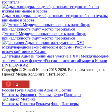
госпиталя
Адыгея поддержала детей, которым сегодня особенно нужны
внимание и забота
Дмитрий Медведев: попытки скрыть партийную
принадлежность будут жестко пресекаться
Делегация Адыгеи принимает участие в XVI Международном
экономическом форуме «Россия — исламский мир» в Казани
LIVE
KAVKAZ
Copyright © Живой Кавказ 2018-2026. Все права защищены.
Проект Медиа Холдинга "НатПресс".
1
Россия
Грузия
Армения
Абхазия
Осетия
Контакты
Франшиза
Реклама
Фонд
Партнеры
Контакты
Проекты
Реклама
Фонд
Партнеры