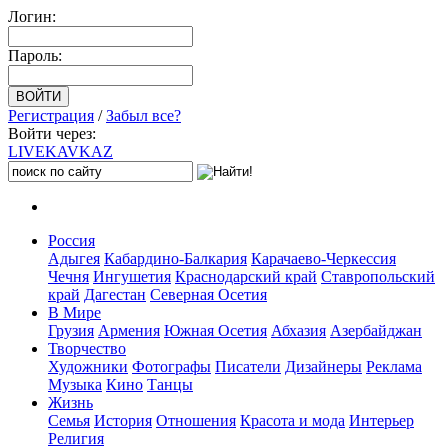
Логин:
Пароль:
Регистрация
/
Забыл все?
Войти через:
LIVE
KAVKAZ
Россия
Адыгея
Кабардино-Балкария
Карачаево-Черкессия
Чечня
Ингушетия
Краснодарский край
Ставропольский
край
Дагестан
Северная Осетия
В Мире
Грузия
Армения
Южная Осетия
Абхазия
Азербайджан
Творчество
Художники
Фотографы
Писатели
Дизайнеры
Реклама
Музыка
Кино
Танцы
Жизнь
Семья
История
Отношения
Красота и мода
Интерьер
Религия