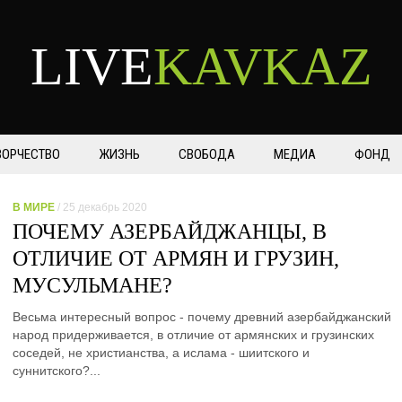
LIVE
KAVKAZ
ВОРЧЕСТВО
ЖИЗНЬ
СВОБОДА
МЕДИА
ФОНД
В МИРЕ
/ 25 декабрь 2020
ПОЧЕМУ АЗЕРБАЙДЖАНЦЫ, В
ОТЛИЧИЕ ОТ АРМЯН И ГРУЗИН,
МУСУЛЬМАНЕ?
Весьма интересный вопрос - почему древний азербайджанский
народ придерживается, в отличие от армянских и грузинских
соседей, не христианства, а ислама - шиитского и
суннитского?...