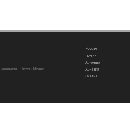
Россия
Грузия
Армения
ва защищены. Проект Медиа
Абхазия
Осетия