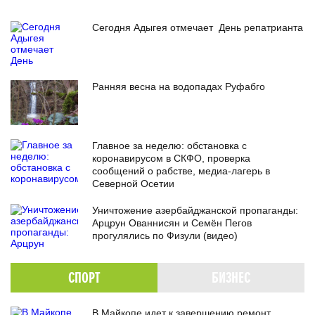
Сегодня Адыгея отмечает День репатрианта
Ранняя весна на водопадах Руфабго
Главное за неделю: обстановка с
коронавирусом в СКФО, проверка
сообщений о рабстве, медиа-лагерь в
Северной Осетии
Уничтожение азербайджанской пропаганды:
Арцрун Ованнисян и Семён Пегов
прогулялись по Физули (видео)
СПОРТ
БИЗНЕС
В Майкопе идет к завершению ремонт