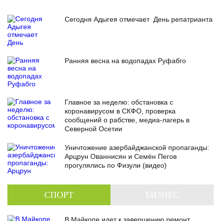
Сегодня Адыгея отмечает День репатрианта
Ранняя весна на водопадах Руфабго
Главное за неделю: обстановка с
коронавирусом в СКФО, проверка
сообщений о рабстве, медиа-лагерь в
Северной Осетии
Уничтожение азербайджанской пропаганды:
Арцрун Ованнисян и Семён Пегов
прогулялись по Физули (видео)
СПОРТ
БИЗНЕС
В Майкопе идет к завершению ремонт