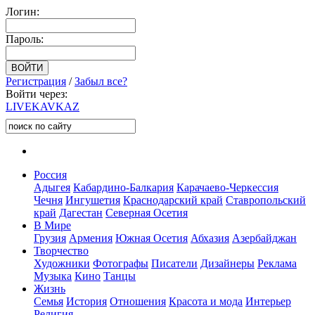
Логин:
Пароль:
Регистрация
/
Забыл все?
Войти через:
LIVE
KAVKAZ
Россия
Адыгея
Кабардино-Балкария
Карачаево-Черкессия
Чечня
Ингушетия
Краснодарский край
Ставропольский
край
Дагестан
Северная Осетия
В Мире
Грузия
Армения
Южная Осетия
Абхазия
Азербайджан
Творчество
Художники
Фотографы
Писатели
Дизайнеры
Реклама
Музыка
Кино
Танцы
Жизнь
Семья
История
Отношения
Красота и мода
Интерьер
Религия