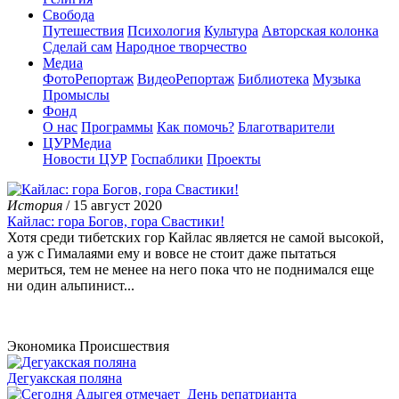
Свобода
Путешествия
Психология
Культура
Авторская колонка
Сделай сам
Народное творчество
Медиа
ФотоРепортаж
ВидеоРепортаж
Библиотека
Музыка
Промыслы
Фонд
О нас
Программы
Как помочь?
Благотварители
ЦУРМедиа
Новости ЦУР
Госпаблики
Проекты
История
/ 15 август 2020
Кайлас: гора Богов, гора Свастики!
Хотя среди тибетских гор Кайлас является не самой высокой,
а уж с Гималаями ему и вовсе не стоит даже пытаться
мериться, тем не менее на него пока что не поднимался еще
ни один альпинист...
Экономика
Происшествия
Дегуакская поляна