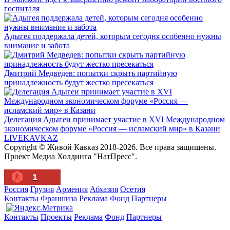
госпиталя
Адыгея поддержала детей, которым сегодня особенно нужны
внимание и забота
Дмитрий Медведев: попытки скрыть партийную
принадлежность будут жестко пресекаться
Делегация Адыгеи принимает участие в XVI Международном
экономическом форуме «Россия — исламский мир» в Казани
LIVE
KAVKAZ
Copyright © Живой Кавказ 2018-2026. Все права защищены.
Проект Медиа Холдинга "НатПресс".
1
Россия
Грузия
Армения
Абхазия
Осетия
Контакты
Франшиза
Реклама
Фонд
Партнеры
Контакты
Проекты
Реклама
Фонд
Партнеры