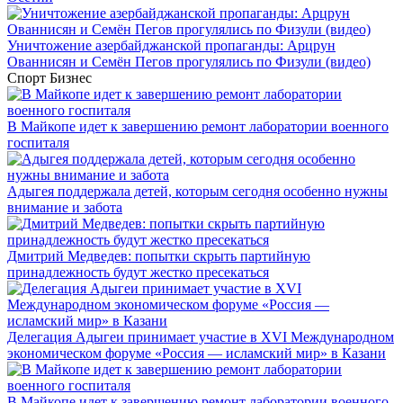
Уничтожение азербайджанской пропаганды: Арцрун
Ованнисян и Семён Пегов прогулялись по Физули (видео)
Спорт
Бизнес
В Майкопе идет к завершению ремонт лаборатории военного
госпиталя
Адыгея поддержала детей, которым сегодня особенно нужны
внимание и забота
Дмитрий Медведев: попытки скрыть партийную
принадлежность будут жестко пресекаться
Делегация Адыгеи принимает участие в XVI Международном
экономическом форуме «Россия — исламский мир» в Казани
В Майкопе идет к завершению ремонт лаборатории военного