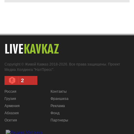
LIVE
KAVKAZ
Copyright © Живой Кавказ 2018-2026. Все права защищены. Проект
Медиа Холдинга "НатПресс".
2
Россия
Контакты
Грузия
Франшиза
Армения
Реклама
Абхазия
Фонд
Осетия
Партнеры