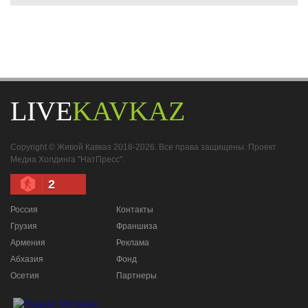
LIVE
KAVKAZ
Copyright © Живой Кавказ 2018-2026. Все права защищены. Проект
Медиа Холдинга "НатПресс".
2
Россия
Контакты
Грузия
Франшиза
Армения
Реклама
Абхазия
Фонд
Осетия
Партнеры