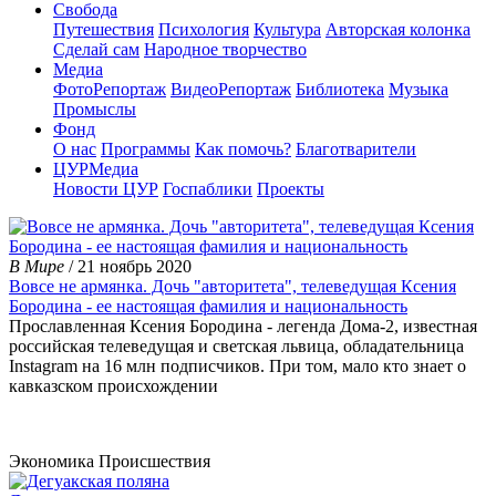
Свобода
Путешествия
Психология
Культура
Авторская колонка
Сделай сам
Народное творчество
Медиа
ФотоРепортаж
ВидеоРепортаж
Библиотека
Музыка
Промыслы
Фонд
О нас
Программы
Как помочь?
Благотварители
ЦУРМедиа
Новости ЦУР
Госпаблики
Проекты
В Мире
/ 21 ноябрь 2020
Вовсе не армянка. Дочь "авторитета", телеведущая Ксения
Бородина - ее настоящая фамилия и национальность
Прославленная Ксения Бородина - легенда Дома-2, известная
российская телеведущая и светская львица, обладательница
Instagram на 16 млн подписчиков. При том, мало кто знает о
кавказском происхождении
Экономика
Происшествия