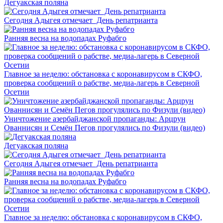
Дегуакская поляна
Сегодня Адыгея отмечает День репатрианта
Ранняя весна на водопадах Руфабго
Главное за неделю: обстановка с коронавирусом в СКФО,
проверка сообщений о рабстве, медиа-лагерь в Северной
Осетии
Уничтожение азербайджанской пропаганды: Арцрун
Ованнисян и Семён Пегов прогулялись по Физули (видео)
Дегуакская поляна
Сегодня Адыгея отмечает День репатрианта
Ранняя весна на водопадах Руфабго
Главное за неделю: обстановка с коронавирусом в СКФО,