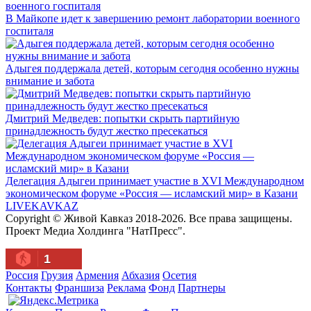
В Майкопе идет к завершению ремонт лаборатории военного
госпиталя
Адыгея поддержала детей, которым сегодня особенно нужны
внимание и забота
Дмитрий Медведев: попытки скрыть партийную
принадлежность будут жестко пресекаться
Делегация Адыгеи принимает участие в XVI Международном
экономическом форуме «Россия — исламский мир» в Казани
LIVE
KAVKAZ
Copyright © Живой Кавказ 2018-2026. Все права защищены.
Проект Медиа Холдинга "НатПресс".
1
Россия
Грузия
Армения
Абхазия
Осетия
Контакты
Франшиза
Реклама
Фонд
Партнеры