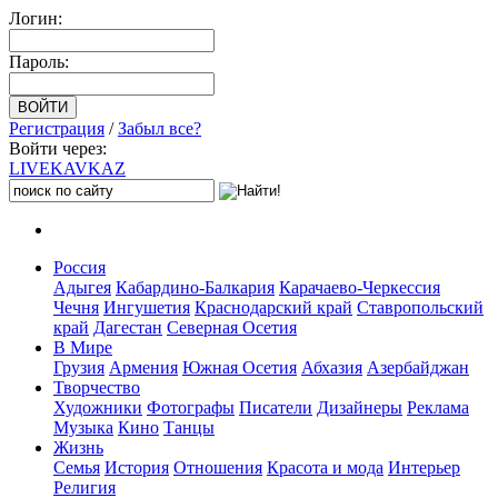
Логин:
Пароль:
Регистрация
/
Забыл все?
Войти через:
LIVE
KAVKAZ
Россия
Адыгея
Кабардино-Балкария
Карачаево-Черкессия
Чечня
Ингушетия
Краснодарский край
Ставропольский
край
Дагестан
Северная Осетия
В Мире
Грузия
Армения
Южная Осетия
Абхазия
Азербайджан
Творчество
Художники
Фотографы
Писатели
Дизайнеры
Реклама
Музыка
Кино
Танцы
Жизнь
Семья
История
Отношения
Красота и мода
Интерьер
Религия