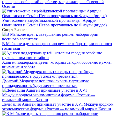
проверка сообщений о рабстве, медиа-лагерь в Северной
Осетии
Уничтожение азербайджанской пропаганды: Арцрун
Ованнисян и Семён Пегов прогулялись по Физули (видео)
Спорт
Бизнес
В Майкопе идет к завершению ремонт лаборатории военного
госпиталя
Адыгея поддержала детей, которым сегодня особенно нужны
внимание и забота
Дмитрий Медведев: попытки скрыть партийную
принадлежность будут жестко пресекаться
Делегация Адыгеи принимает участие в XVI Международном
экономическом форуме «Россия — исламский мир» в Казани