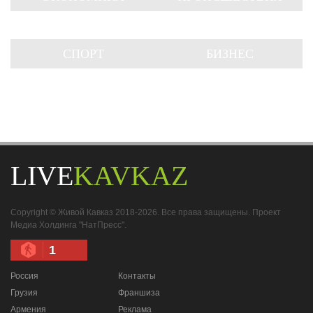
СПОРТ
БИЗНЕС
LIVE
KAVKAZ
Copyright © Живой Кавказ 2018-2026. Все права защищены. Проект
Медиа Холдинга "НатПресс".
1
Россия
Контакты
Грузия
Франшиза
Армения
Реклама