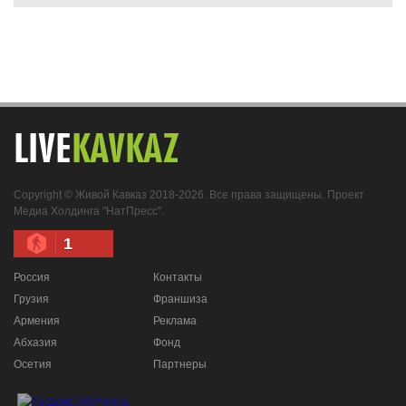
LIVE
KAVKAZ
Copyright © Живой Кавказ 2018-2026. Все права защищены. Проект
Медиа Холдинга "НатПресс".
1
Россия
Контакты
Грузия
Франшиза
Армения
Реклама
Абхазия
Фонд
Осетия
Партнеры