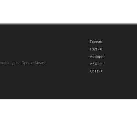
Россия
Грузия
Армения
ва защищены. Проект Медиа
Абхазия
Осетия