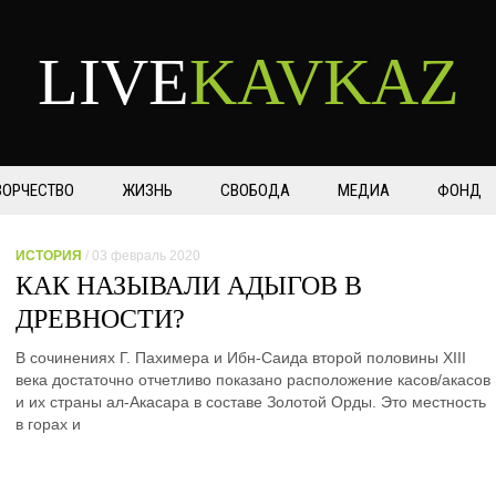
LIVE
KAVKAZ
ВОРЧЕСТВО
ЖИЗНЬ
СВОБОДА
МЕДИА
ФОНД
ИСТОРИЯ
/ 03 февраль 2020
КАК НАЗЫВАЛИ АДЫГОВ В
ДРЕВНОСТИ?
В сочинениях Г. Пахимера и Ибн-Саида второй половины XIII
века достаточно отчетливо показано расположение касов/акасов
и их страны ал-Акасара в составе Золотой Орды. Это местность
в горах и