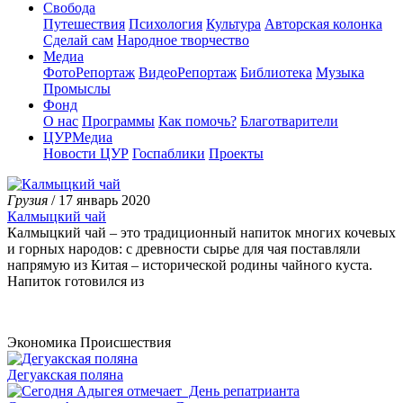
Свобода
Путешествия
Психология
Культура
Авторская колонка
Сделай сам
Народное творчество
Медиа
ФотоРепортаж
ВидеоРепортаж
Библиотека
Музыка
Промыслы
Фонд
О нас
Программы
Как помочь?
Благотварители
ЦУРМедиа
Новости ЦУР
Госпаблики
Проекты
Грузия
/ 17 январь 2020
Калмыцкий чай
Калмыцкий чай – это традиционный напиток многих кочевых
и горных народов: с древности сырье для чая поставляли
напрямую из Китая – исторической родины чайного куста.
Напиток готовился из
Экономика
Происшествия
Дегуакская поляна