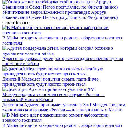
Уничтожение азербайджанской пропаганды: Арцрун
Ованнисян и Семён Пегов прогулялись по Физули (видео)
Спорт
Бизнес
В Майкопе идет к завершению ремонт лаборатории военного
госпиталя
Адыгея поддержала детей, которым сегодня особенно нужны
внимание и забота
Дмитрий Медведев: попытки скрыть партийную
принадлежность будут жестко пресекаться
Делегация Адыгеи принимает участие в XVI Международном
экономическом форуме «Россия — исламский мир» в Казани
В Майкопе идет к завершению ремонт лаборатории военного