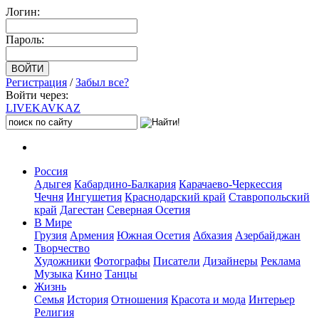
Логин:
Пароль:
Регистрация
/
Забыл все?
Войти через:
LIVE
KAVKAZ
Россия
Адыгея
Кабардино-Балкария
Карачаево-Черкессия
Чечня
Ингушетия
Краснодарский край
Ставропольский
край
Дагестан
Северная Осетия
В Мире
Грузия
Армения
Южная Осетия
Абхазия
Азербайджан
Творчество
Художники
Фотографы
Писатели
Дизайнеры
Реклама
Музыка
Кино
Танцы
Жизнь
Семья
История
Отношения
Красота и мода
Интерьер
Религия