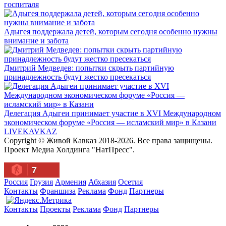
госпиталя
Адыгея поддержала детей, которым сегодня особенно нужны
внимание и забота
Дмитрий Медведев: попытки скрыть партийную
принадлежность будут жестко пресекаться
Делегация Адыгеи принимает участие в XVI Международном
экономическом форуме «Россия — исламский мир» в Казани
LIVE
KAVKAZ
Copyright © Живой Кавказ 2018-2026. Все права защищены.
Проект Медиа Холдинга "НатПресс".
7
Россия
Грузия
Армения
Абхазия
Осетия
Контакты
Франшиза
Реклама
Фонд
Партнеры
Контакты
Проекты
Реклама
Фонд
Партнеры