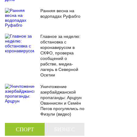
Ранняя весна на
водопадах Руфабго
Главное за неделю:
обстановка с
коронавирусом в
СКФО, проверка
сообщений о
рабстве, медиа-
лагерь в Северной
Осетии
Уничтожение
азербайджанской
пропаганды: Арцрун
Ованнисян и Семён
Пегов прогулялись по
Физули (видео)
СПОРТ
БИЗНЕС