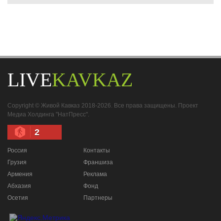
LIVE
KAVKAZ
Copyright © Живой Кавказ 2018-2026. Все права защищены. Проект
Медиа Холдинга "НатПресс".
2
Россия
Контакты
Грузия
Франшиза
Армения
Реклама
Абхазия
Фонд
Осетия
Партнеры