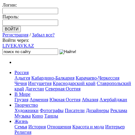
Логин:
Пароль:
Регистрация
/
Забыл все?
Войти через:
LIVE
KAVKAZ
Россия
Адыгея
Кабардино-Балкария
Карачаево-Черкессия
Чечня
Ингушетия
Краснодарский край
Ставропольский
край
Дагестан
Северная Осетия
В Мире
Грузия
Армения
Южная Осетия
Абхазия
Азербайджан
Творчество
Художники
Фотографы
Писатели
Дизайнеры
Реклама
Музыка
Кино
Танцы
Жизнь
Семья
История
Отношения
Красота и мода
Интерьер
Религия