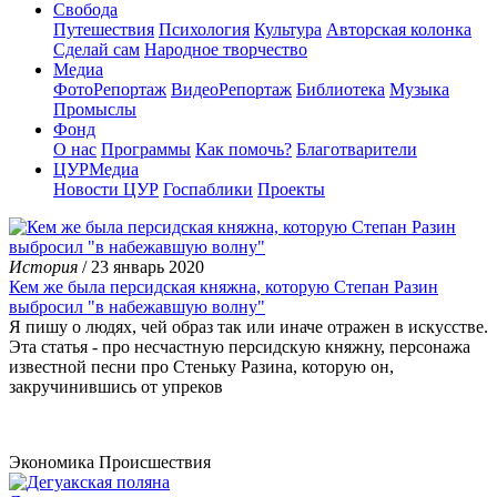
Свобода
Путешествия
Психология
Культура
Авторская колонка
Сделай сам
Народное творчество
Медиа
ФотоРепортаж
ВидеоРепортаж
Библиотека
Музыка
Промыслы
Фонд
О нас
Программы
Как помочь?
Благотварители
ЦУРМедиа
Новости ЦУР
Госпаблики
Проекты
История
/ 23 январь 2020
Кем же была персидская княжна, которую Степан Разин
выбросил "в набежавшую волну"
Я пишу о людях, чей образ так или иначе отражен в искусстве.
Эта статья - про несчастную персидскую княжну, персонажа
известной песни про Стеньку Разина, которую он,
закручинившись от упреков
Экономика
Происшествия