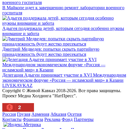
В Майкопе идет к завершению ремонт лаборатории военного
госпиталя
Адыгея поддержала детей, которым сегодня особенно нужны
внимание и забота
Дмитрий Медведев: попытки скрыть партийную
принадлежность будут жестко пресекаться
Делегация Адыгеи принимает участие в XVI Международном
экономическом форуме «Россия — исламский мир» в Казани
LIVE
KAVKAZ
Copyright © Живой Кавказ 2018-2026. Все права защищены.
Проект Медиа Холдинга "НатПресс".
2
Россия
Грузия
Армения
Абхазия
Осетия
Контакты
Франшиза
Реклама
Фонд
Партнеры