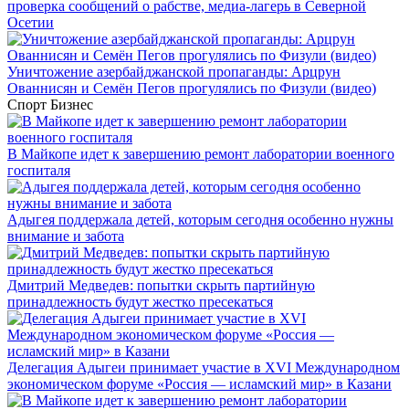
проверка сообщений о рабстве, медиа-лагерь в Северной
Осетии
Уничтожение азербайджанской пропаганды: Арцрун
Ованнисян и Семён Пегов прогулялись по Физули (видео)
Спорт
Бизнес
В Майкопе идет к завершению ремонт лаборатории военного
госпиталя
Адыгея поддержала детей, которым сегодня особенно нужны
внимание и забота
Дмитрий Медведев: попытки скрыть партийную
принадлежность будут жестко пресекаться
Делегация Адыгеи принимает участие в XVI Международном
экономическом форуме «Россия — исламский мир» в Казани