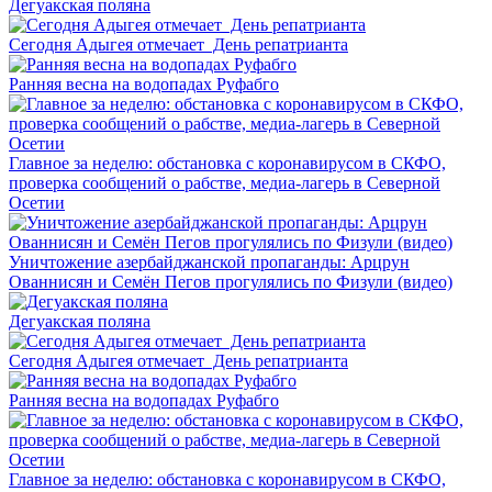
Дегуакская поляна
Сегодня Адыгея отмечает День репатрианта
Ранняя весна на водопадах Руфабго
Главное за неделю: обстановка с коронавирусом в СКФО,
проверка сообщений о рабстве, медиа-лагерь в Северной
Осетии
Уничтожение азербайджанской пропаганды: Арцрун
Ованнисян и Семён Пегов прогулялись по Физули (видео)
Дегуакская поляна
Сегодня Адыгея отмечает День репатрианта
Ранняя весна на водопадах Руфабго
Главное за неделю: обстановка с коронавирусом в СКФО,