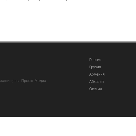
Россия
Грузия
Армения
ва защищены. Проект Медиа
Абхазия
Осетия