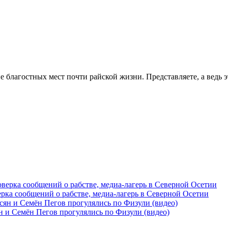
благостных мест почти райской жизни. Представляете, а ведь это
рка сообщений о рабстве, медиа-лагерь в Северной Осетии
 и Семён Пегов прогулялись по Физули (видео)