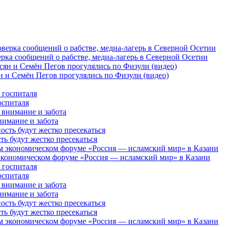
рка сообщений о рабстве, медиа-лагерь в Северной Осетии
 и Семён Пегов прогулялись по Физули (видео)
оспиталя
нимание и забота
 будут жестко пресекаться
кономическом форуме «Россия — исламский мир» в Казани
оспиталя
нимание и забота
 будут жестко пресекаться