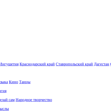
Ингушетия
Краснодарский край
Ставропольский край
Дагестан
зыка
Кино
Танцы
игия
елай сам
Народное творчество
ыслы