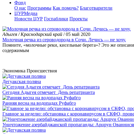
Фонд
О нас
Программы
Как помочь?
Благотварители
ЦУРМедиа
Новости ЦУР
Госпаблики
Проекты
Адыгея / Краснодарский край
/ 05 май 2020
Молочная речка из сероводорода в Сочи. Лечись — не хочу.
Помните, «молочные реки, кисельные берега»? Это же описание 
содержимым
Экономика
Происшествия
Дегуакская поляна
Сегодня Адыгея отмечает День репатрианта
Ранняя весна на водопадах Руфабго
Главное за неделю: обстановка с коронавирусом в СКФО, прове
Уничтожение азербайджанской пропаганды: Арцрун Ованнисян