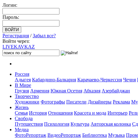
Логин:
Пароль:
Регистрация
/
Забыл все?
Войти через:
LIVE
KAVKAZ
Россия
Адыгея
Кабардино-Балкария
Карачаево-Черкессия
Чечня
В Мире
Грузия
Армения
Южная Осетия
Абхазия
Азербайджан
Творчество
Художники
Фотографы
Писатели
Дизайнеры
Реклама
Му
Жизнь
Семья
История
Отношения
Красота и мода
Интерьер
Рел
Свобода
Путешествия
Психология
Культура
Авторская колонка
Сд
Медиа
ФотоРепортаж
ВидеоРепортаж
Библиотека
Музыка
Пром