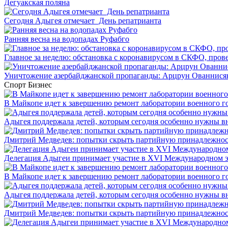
Дегуакская поляна
Сегодня Адыгея отмечает День репатрианта
Ранняя весна на водопадах Руфабго
Главное за неделю: обстановка с коронавирусом в СКФО, прове
Уничтожение азербайджанской пропаганды: Арцрун Ованнисян
Спорт
Бизнес
В Майкопе идет к завершению ремонт лаборатории военного г
Адыгея поддержала детей, которым сегодня особенно нужны в
Дмитрий Медведев: попытки скрыть партийную принадлежность
Делегация Адыгеи принимает участие в XVI Международном э
В Майкопе идет к завершению ремонт лаборатории военного г
Адыгея поддержала детей, которым сегодня особенно нужны в
Дмитрий Медведев: попытки скрыть партийную принадлежность