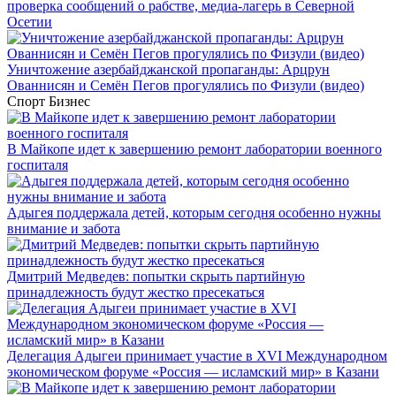
проверка сообщений о рабстве, медиа-лагерь в Северной
Осетии
Уничтожение азербайджанской пропаганды: Арцрун
Ованнисян и Семён Пегов прогулялись по Физули (видео)
Спорт
Бизнес
В Майкопе идет к завершению ремонт лаборатории военного
госпиталя
Адыгея поддержала детей, которым сегодня особенно нужны
внимание и забота
Дмитрий Медведев: попытки скрыть партийную
принадлежность будут жестко пресекаться
Делегация Адыгеи принимает участие в XVI Международном
экономическом форуме «Россия — исламский мир» в Казани