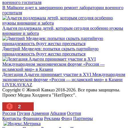
В Майкопе идет к завершению ремонт лаборатории военного
госпиталя
Адыгея поддержала детей, которым сегодня особенно нужны
внимание и забота
Дмитрий Медведев: попытки скрыть партийную
принадлежность будут жестко пресекаться
Делегация Адыгеи принимает участие в XVI Международном
экономическом форуме «Россия — исламский мир» в Казани
LIVE
KAVKAZ
Copyright © Живой Кавказ 2018-2026. Все права защищены.
Проект Медиа Холдинга "НатПресс".
2
Россия
Грузия
Армения
Абхазия
Осетия
Контакты
Франшиза
Реклама
Фонд
Партнеры