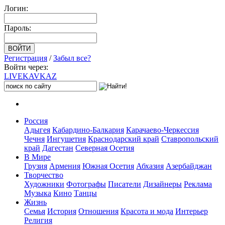
Логин:
Пароль:
Регистрация
/
Забыл все?
Войти через:
LIVE
KAVKAZ
Россия
Адыгея
Кабардино-Балкария
Карачаево-Черкессия
Чечня
Ингушетия
Краснодарский край
Ставропольский
край
Дагестан
Северная Осетия
В Мире
Грузия
Армения
Южная Осетия
Абхазия
Азербайджан
Творчество
Художники
Фотографы
Писатели
Дизайнеры
Реклама
Музыка
Кино
Танцы
Жизнь
Семья
История
Отношения
Красота и мода
Интерьер
Религия