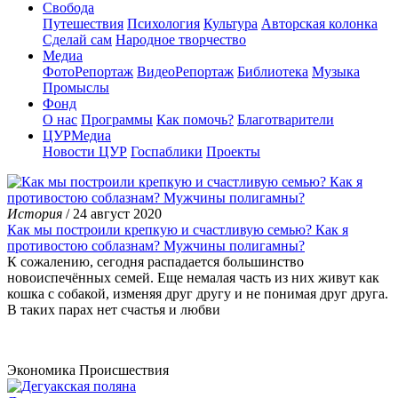
Свобода
Путешествия
Психология
Культура
Авторская колонка
Сделай сам
Народное творчество
Медиа
ФотоРепортаж
ВидеоРепортаж
Библиотека
Музыка
Промыслы
Фонд
О нас
Программы
Как помочь?
Благотварители
ЦУРМедиа
Новости ЦУР
Госпаблики
Проекты
История
/ 24 август 2020
Как мы построили крепкую и счастливую семью? Как я
противостою соблазнам? Мужчины полигамны?
К сожалению, сегодня распадается большинство
новоиспечённых семей. Еще немалая часть из них живут как
кошка с собакой, изменяя друг другу и не понимая друг друга.
В таких парах нет счастья и любви
Экономика
Происшествия