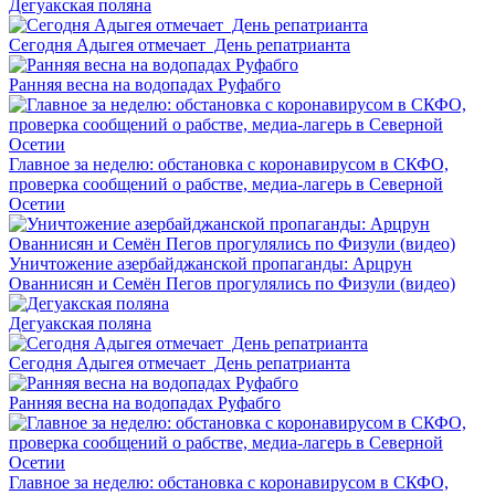
Дегуакская поляна
Сегодня Адыгея отмечает День репатрианта
Ранняя весна на водопадах Руфабго
Главное за неделю: обстановка с коронавирусом в СКФО,
проверка сообщений о рабстве, медиа-лагерь в Северной
Осетии
Уничтожение азербайджанской пропаганды: Арцрун
Ованнисян и Семён Пегов прогулялись по Физули (видео)
Дегуакская поляна
Сегодня Адыгея отмечает День репатрианта
Ранняя весна на водопадах Руфабго
Главное за неделю: обстановка с коронавирусом в СКФО,