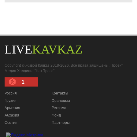
LIVE
KAVKAZ
Copyright © Живой Кавказ 2018-2026. Все права защищены. Проект
Медиа Холдинга "НатПресс".
1
Россия
Контакты
Грузия
Франшиза
Армения
Реклама
Абхазия
Фонд
Осетия
Партнеры