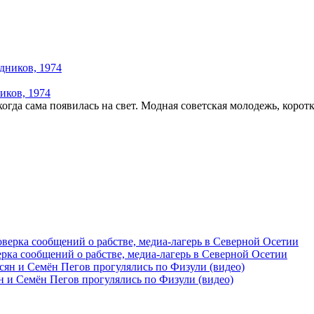
иков, 1974
когда сама появилась на свет. Модная советская молодежь, коротк
рка сообщений о рабстве, медиа-лагерь в Северной Осетии
 и Семён Пегов прогулялись по Физули (видео)