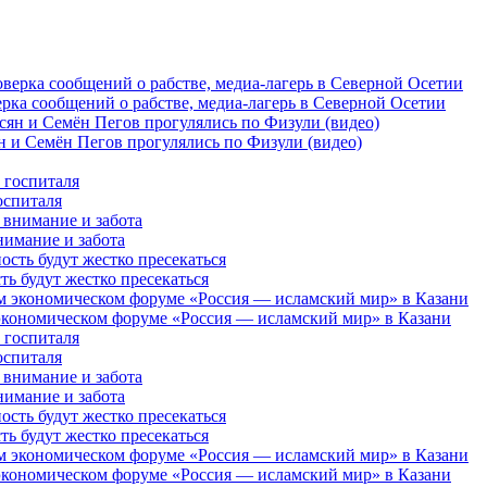
рка сообщений о рабстве, медиа-лагерь в Северной Осетии
 и Семён Пегов прогулялись по Физули (видео)
оспиталя
нимание и забота
 будут жестко пресекаться
кономическом форуме «Россия — исламский мир» в Казани
оспиталя
нимание и забота
 будут жестко пресекаться
кономическом форуме «Россия — исламский мир» в Казани