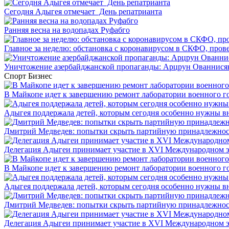
Сегодня Адыгея отмечает День репатрианта
Ранняя весна на водопадах Руфабго
Главное за неделю: обстановка с коронавирусом в СКФО, прове
Уничтожение азербайджанской пропаганды: Арцрун Ованнисян
Спорт
Бизнес
В Майкопе идет к завершению ремонт лаборатории военного г
Адыгея поддержала детей, которым сегодня особенно нужны в
Дмитрий Медведев: попытки скрыть партийную принадлежность
Делегация Адыгеи принимает участие в XVI Международном э
В Майкопе идет к завершению ремонт лаборатории военного г
Адыгея поддержала детей, которым сегодня особенно нужны в
Дмитрий Медведев: попытки скрыть партийную принадлежность
Делегация Адыгеи принимает участие в XVI Международном э