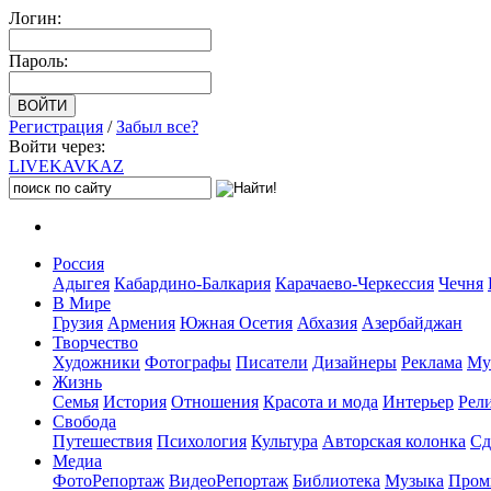
Логин:
Пароль:
Регистрация
/
Забыл все?
Войти через:
LIVE
KAVKAZ
Россия
Адыгея
Кабардино-Балкария
Карачаево-Черкессия
Чечня
В Мире
Грузия
Армения
Южная Осетия
Абхазия
Азербайджан
Творчество
Художники
Фотографы
Писатели
Дизайнеры
Реклама
Му
Жизнь
Семья
История
Отношения
Красота и мода
Интерьер
Рел
Свобода
Путешествия
Психология
Культура
Авторская колонка
Сд
Медиа
ФотоРепортаж
ВидеоРепортаж
Библиотека
Музыка
Пром