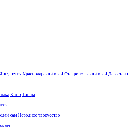
Ингушетия
Краснодарский край
Ставропольский край
Дагестан
зыка
Кино
Танцы
игия
елай сам
Народное творчество
ыслы