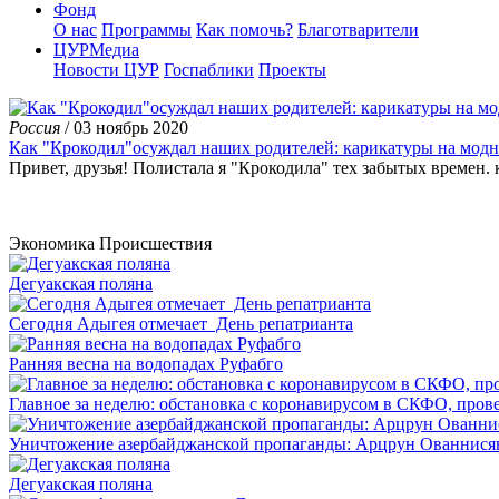
Фонд
О нас
Программы
Как помочь?
Благотварители
ЦУРМедиа
Новости ЦУР
Госпаблики
Проекты
Россия
/ 03 ноябрь 2020
Как "Крокодил"осуждал наших родителей: карикатуры на модн
Привет, друзья! Полистала я "Крокодила" тех забытых времен. 
Экономика
Происшествия
Дегуакская поляна
Сегодня Адыгея отмечает День репатрианта
Ранняя весна на водопадах Руфабго
Главное за неделю: обстановка с коронавирусом в СКФО, прове
Уничтожение азербайджанской пропаганды: Арцрун Ованнисян
Дегуакская поляна