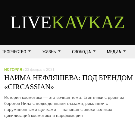
LIVE
KAVKAZ
ТВОРЧЕСТВО
ЖИЗНЬ
СВОБОДА
МЕДИА
ИСТОРИЯ
/ 23 февраль 2021
НАИМА НЕФЛЯШЕВА: ПОД БРЕНДОМ
«CIRCASSIAN»
История косметики — это вечная тема. Египтянки с древних
берегов Нила с подведенными глазами, римлянки с
нарумяненными щечками — начиная с эпохи великих
цивилизаций косметика и парфюмерия