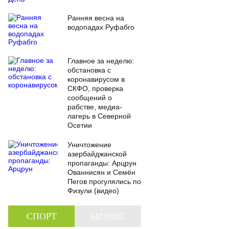
Ранняя весна на
водопадах Руфабго
Главное за неделю:
обстановка с
коронавирусом в
СКФО, проверка
сообщений о
рабстве, медиа-
лагерь в Северной
Осетии
Уничтожение
азербайджанской
пропаганды: Арцрун
Ованнисян и Семён
Пегов прогулялись по
Физули (видео)
СПОРТ
БИЗНЕС