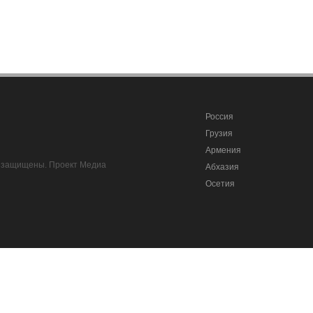
Россия
Грузия
Армения
ва защищены. Проект Медиа
Абхазия
Осетия