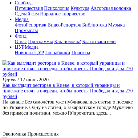
Свобода
Путешествия
Психология
Культура
Авторская колонка
Сделай сам
Народное творчество
Медиа
ФотоРепортаж
ВидеоРепортаж
Библиотека
Музыка
Промыслы
Фонд
О нас
Программы
Как помочь?
Благотварители
ЦУРМедиа
Новости ЦУР
Госпаблики
Проекты
Грузия
/ 12 июнь 2020
Как выглядит ресторан в Киеве, в который украинцы и
приезжие стоят в очереди, чтобы поесть. Пообедал и я, за 270
рублей
На канале Без самолётов уже публиковались статьи о поездке
по Украине. Одну из статей, о закарпатском городе Мукачево
без примеси политики, можно [b]прочитать здесь...
Экономика
Происшествия