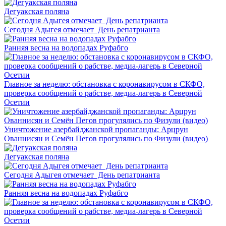
Дегуакская поляна
Сегодня Адыгея отмечает День репатрианта
Ранняя весна на водопадах Руфабго
Главное за неделю: обстановка с коронавирусом в СКФО,
проверка сообщений о рабстве, медиа-лагерь в Северной
Осетии
Уничтожение азербайджанской пропаганды: Арцрун
Ованнисян и Семён Пегов прогулялись по Физули (видео)
Дегуакская поляна
Сегодня Адыгея отмечает День репатрианта
Ранняя весна на водопадах Руфабго