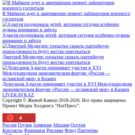
В Майкопе идет к завершению ремонт лаборатории военного
госпиталя
Адыгея поддержала детей, которым сегодня особенно нужны
внимание и забота
Дмитрий Медведев: попытки скрыть партийную
принадлежность будут жестко пресекаться
Делегация Адыгеи принимает участие в XVI Международном
экономическом форуме «Россия — исламский мир» в Казани
LIVE
KAVKAZ
Copyright © Живой Кавказ 2018-2026. Все права защищены.
Проект Медиа Холдинга "НатПресс".
4
Россия
Грузия
Армения
Абхазия
Осетия
Контакты
Франшиза
Реклама
Фонд
Партнеры