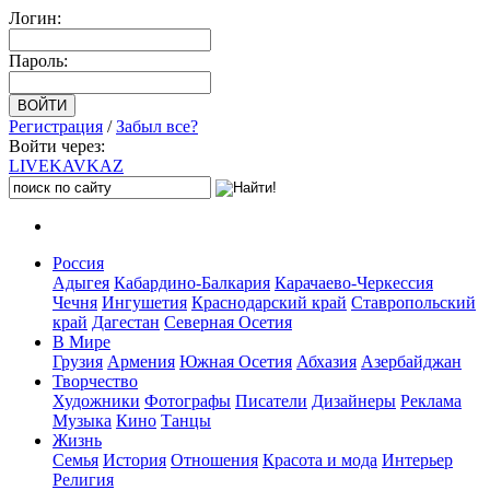
Логин:
Пароль:
Регистрация
/
Забыл все?
Войти через:
LIVE
KAVKAZ
Россия
Адыгея
Кабардино-Балкария
Карачаево-Черкессия
Чечня
Ингушетия
Краснодарский край
Ставропольский
край
Дагестан
Северная Осетия
В Мире
Грузия
Армения
Южная Осетия
Абхазия
Азербайджан
Творчество
Художники
Фотографы
Писатели
Дизайнеры
Реклама
Музыка
Кино
Танцы
Жизнь
Семья
История
Отношения
Красота и мода
Интерьер
Религия