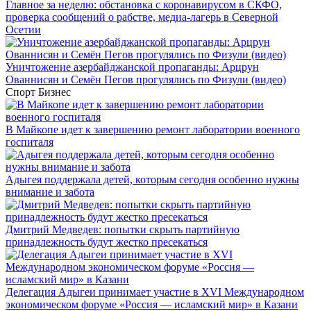
Главное за неделю: обстановка с коронавирусом в СКФО,
проверка сообщений о рабстве, медиа-лагерь в Северной
Осетии
Уничтожение азербайджанской пропаганды: Арцрун
Ованнисян и Семён Пегов прогулялись по Физули (видео)
Спорт
Бизнес
В Майкопе идет к завершению ремонт лаборатории военного
госпиталя
Адыгея поддержала детей, которым сегодня особенно нужны
внимание и забота
Дмитрий Медведев: попытки скрыть партийную
принадлежность будут жестко пресекаться
Делегация Адыгеи принимает участие в XVI Международном
экономическом форуме «Россия — исламский мир» в Казани