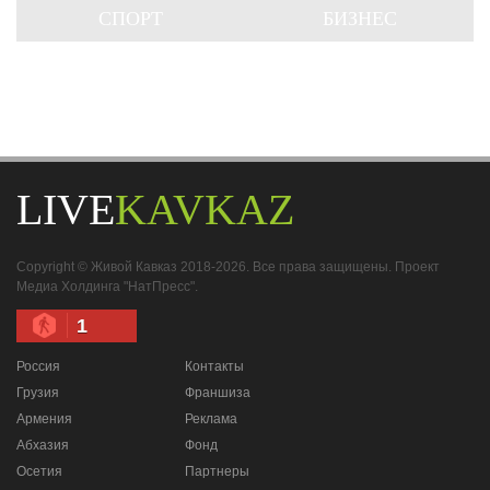
СПОРТ
БИЗНЕС
LIVE
KAVKAZ
Copyright © Живой Кавказ 2018-2026. Все права защищены. Проект
Медиа Холдинга "НатПресс".
1
Россия
Контакты
Грузия
Франшиза
Армения
Реклама
Абхазия
Фонд
Осетия
Партнеры