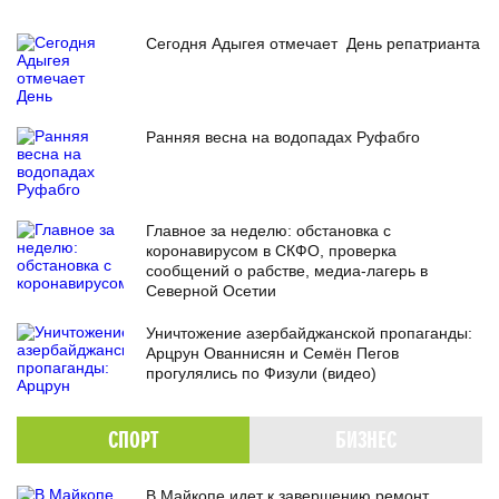
Сегодня Адыгея отмечает День репатрианта
Ранняя весна на водопадах Руфабго
Главное за неделю: обстановка с
коронавирусом в СКФО, проверка
сообщений о рабстве, медиа-лагерь в
Северной Осетии
Уничтожение азербайджанской пропаганды:
Арцрун Ованнисян и Семён Пегов
прогулялись по Физули (видео)
СПОРТ
БИЗНЕС
В Майкопе идет к завершению ремонт