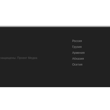
Россия
Грузия
Армения
ва защищены. Проект Медиа
Абхазия
Осетия