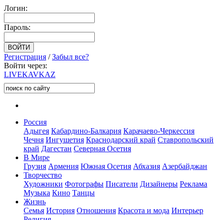
Логин:
Пароль:
Регистрация
/
Забыл все?
Войти через:
LIVE
KAVKAZ
Россия
Адыгея
Кабардино-Балкария
Карачаево-Черкессия
Чечня
Ингушетия
Краснодарский край
Ставропольский
край
Дагестан
Северная Осетия
В Мире
Грузия
Армения
Южная Осетия
Абхазия
Азербайджан
Творчество
Художники
Фотографы
Писатели
Дизайнеры
Реклама
Музыка
Кино
Танцы
Жизнь
Семья
История
Отношения
Красота и мода
Интерьер
Религия