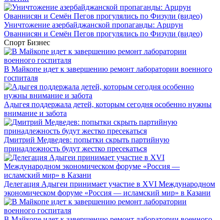
Уничтожение азербайджанской пропаганды: Арцрун
Ованнисян и Семён Пегов прогулялись по Физули (видео)
Спорт
Бизнес
В Майкопе идет к завершению ремонт лаборатории военного
госпиталя
Адыгея поддержала детей, которым сегодня особенно нужны
внимание и забота
Дмитрий Медведев: попытки скрыть партийную
принадлежность будут жестко пресекаться
Делегация Адыгеи принимает участие в XVI Международном
экономическом форуме «Россия — исламский мир» в Казани
В Майкопе идет к завершению ремонт лаборатории военного