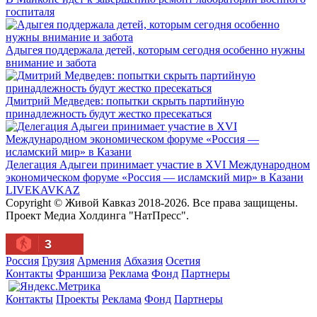
госпиталя
Адыгея поддержала детей, которым сегодня особенно нужны
внимание и забота
Дмитрий Медведев: попытки скрыть партийную
принадлежность будут жестко пресекаться
Делегация Адыгеи принимает участие в XVI Международном
экономическом форуме «Россия — исламский мир» в Казани
LIVE
KAVKAZ
Copyright © Живой Кавказ 2018-2026. Все права защищены.
Проект Медиа Холдинга "НатПресс".
3
Россия
Грузия
Армения
Абхазия
Осетия
Контакты
Франшиза
Реклама
Фонд
Партнеры
Контакты
Проекты
Реклама
Фонд
Партнеры