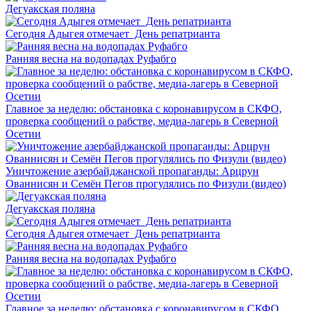
Дегуакская поляна
Сегодня Адыгея отмечает День репатрианта
Ранняя весна на водопадах Руфабго
Главное за неделю: обстановка с коронавирусом в СКФО,
проверка сообщений о рабстве, медиа-лагерь в Северной
Осетии
Уничтожение азербайджанской пропаганды: Арцрун
Ованнисян и Семён Пегов прогулялись по Физули (видео)
Дегуакская поляна
Сегодня Адыгея отмечает День репатрианта
Ранняя весна на водопадах Руфабго
Главное за неделю: обстановка с коронавирусом в СКФО,