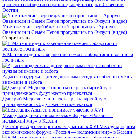
проверка сообщений о рабстве, медиа-лагерь в Северной
Осетии
Уничтожение азербайджанской пропаганды: Арцрун
Ованнисян и Семён Пегов прогулялись по Физули (видео)
Спорт
Бизнес
В Майкопе идет к завершению ремонт лаборатории военного
госпиталя
Адыгея поддержала детей, которым сегодня особенно нужны
внимание и забота
Дмитрий Медведев: попытки скрыть партийную
принадлежность будут жестко пресекаться
Делегация Адыгеи принимает участие в XVI Международном
экономическом форуме «Россия — исламский мир» в Казани