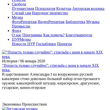
Свобода
Путешествия
Психология
Культура
Авторская колонка
Сделай сам
Народное творчество
Медиа
ФотоРепортаж
ВидеоРепортаж
Библиотека
Музыка
Промыслы
Фонд
О нас
Программы
Как помочь?
Благотварители
ЦУРМедиа
Новости ЦУР
Госпаблики
Проекты
История
/ 06 январь 2020
"Попасть только случайно": стрельба с коня в начале XIX
века.
В царствование Александра I на вооружении русской
кавалерии стоял довольно большой набор огнестрельного
оружия: кавалерийский штуцер, кирасирское, драгунское,
гусарское, конно-егерское
Экономика
Происшествия