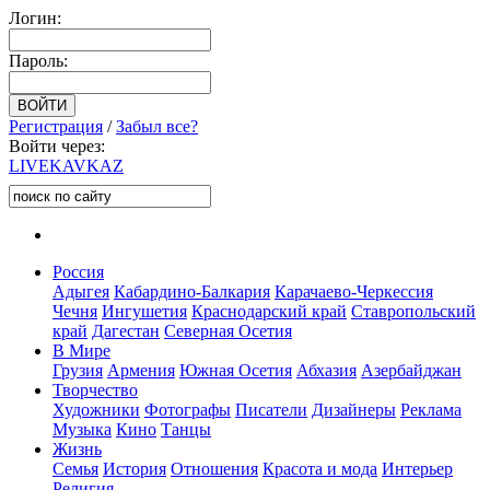
Логин:
Пароль:
Регистрация
/
Забыл все?
Войти через:
LIVE
KAVKAZ
Россия
Адыгея
Кабардино-Балкария
Карачаево-Черкессия
Чечня
Ингушетия
Краснодарский край
Ставропольский
край
Дагестан
Северная Осетия
В Мире
Грузия
Армения
Южная Осетия
Абхазия
Азербайджан
Творчество
Художники
Фотографы
Писатели
Дизайнеры
Реклама
Музыка
Кино
Танцы
Жизнь
Семья
История
Отношения
Красота и мода
Интерьер
Религия