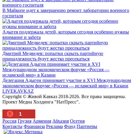
В Майкопе идет к завершению ремонт лаборатории военного
госпиталя
Адыгея поддержала детей, которым сегодня особенно нужны
внимание и забота
Дмитрий Медведев: попытки скрыть партийную
принадлежность будут жестко пресекаться
Делегация Адыгеи принимает участие в XVI Международном
экономическом форуме «Россия — исламский мир» в Казани
LIVE
KAVKAZ
Copyright © Живой Кавказ 2018-2026. Все права защищены.
Проект Медиа Холдинга "НатПресс".
1
Россия
Грузия
Армения
Абхазия
Осетия
Контакты
Франшиза
Реклама
Фонд
Партнеры