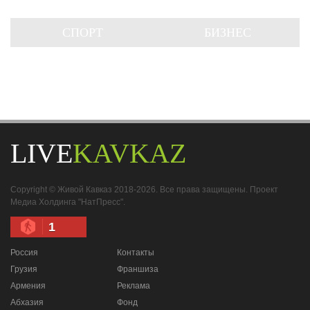
СПОРТ
БИЗНЕС
LIVE
KAVKAZ
Copyright © Живой Кавказ 2018-2026. Все права защищены. Проект
Медиа Холдинга "НатПресс".
1
Россия
Контакты
Грузия
Франшиза
Армения
Реклама
Абхазия
Фонд