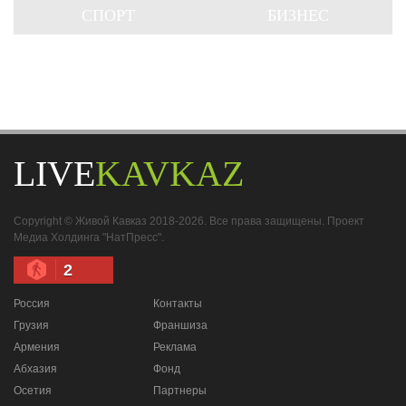
СПОРТ
БИЗНЕС
LIVE
KAVKAZ
Copyright © Живой Кавказ 2018-2026. Все права защищены. Проект
Медиа Холдинга "НатПресс".
2
Россия
Контакты
Грузия
Франшиза
Армения
Реклама
Абхазия
Фонд
Осетия
Партнеры