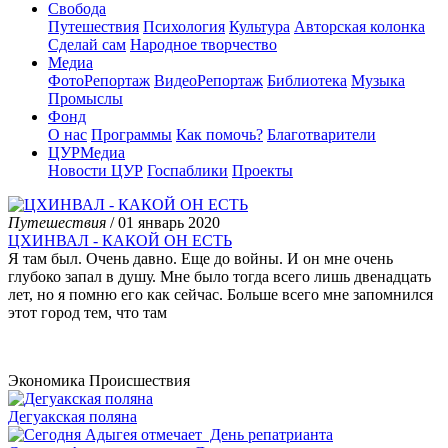
Свобода
Путешествия
Психология
Культура
Авторская колонка
Сделай сам
Народное творчество
Медиа
ФотоРепортаж
ВидеоРепортаж
Библиотека
Музыка
Промыслы
Фонд
О нас
Программы
Как помочь?
Благотварители
ЦУРМедиа
Новости ЦУР
Госпаблики
Проекты
Путешествия
/ 01 январь 2020
ЦХИНВАЛ - КАКОЙ ОН ЕСТЬ
Я там был. Очень давно. Еще до войны. И он мне очень
глубоко запал в душу. Мне было тогда всего лишь двенадцать
лет, но я помню его как сейчас. Больше всего мне запомнился
этот город тем, что там
Экономика
Происшествия
Дегуакская поляна