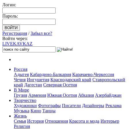
Логин:
Пароль:
Регистрация
/
Забыл все?
Войти через:
LIVE
KAVKAZ
Россия
Адыгея
Кабардино-Балкария
Карачаево-Черкессия
Чечня
Ингушетия
Краснодарский край
Ставропольский
край
Дагестан
Северная Осетия
В Мире
Грузия
Армения
Южная Осетия
Абхазия
Азербайджан
Творчество
Художники
Фотографы
Писатели
Дизайнеры
Реклама
Музыка
Кино
Танцы
Жизнь
Семья
История
Отношения
Красота и мода
Интерьер
Религия