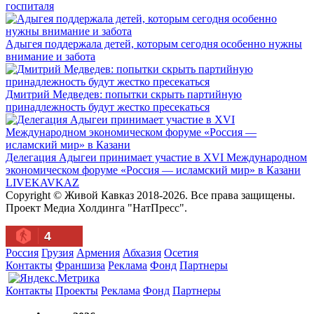
госпиталя
Адыгея поддержала детей, которым сегодня особенно нужны
внимание и забота
Дмитрий Медведев: попытки скрыть партийную
принадлежность будут жестко пресекаться
Делегация Адыгеи принимает участие в XVI Международном
экономическом форуме «Россия — исламский мир» в Казани
LIVE
KAVKAZ
Copyright © Живой Кавказ 2018-2026. Все права защищены.
Проект Медиа Холдинга "НатПресс".
4
Россия
Грузия
Армения
Абхазия
Осетия
Контакты
Франшиза
Реклама
Фонд
Партнеры
Контакты
Проекты
Реклама
Фонд
Партнеры