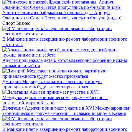
Уничтожение азербайджанской пропаганды: Арцрун
Ованнисян и Семён Пегов прогулялись по Физули (видео)
Спорт
Бизнес
В Майкопе идет к завершению ремонт лаборатории военного
госпиталя
Адыгея поддержала детей, которым сегодня особенно нужны
внимание и забота
Дмитрий Медведев: попытки скрыть партийную
принадлежность будут жестко пресекаться
Делегация Адыгеи принимает участие в XVI Международном
экономическом форуме «Россия — исламский мир» в Казани
В Майкопе идет к завершению ремонт лаборатории военного