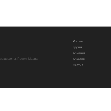
Россия
Грузия
Армения
ва защищены. Проект Медиа
Абхазия
Осетия