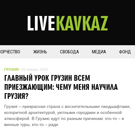
LIVE
KAVKAZ
ВОРЧЕСТВО
ЖИЗНЬ
СВОБОДА
МЕДИА
ФОНД
ГРУЗИЯ
/ 26 январь 2020
ГЛАВНЫЙ УРОК ГРУЗИН ВСЕМ
ПРИЕЗЖАЮЩИМ: ЧЕМУ МЕНЯ НАУЧИЛА
ГРУЗИЯ?
Грузия – прекрасная страна с восхитительными ландшафтами,
колоритной архитектурой, уютными городами и особенной
атмосферой. В Грузию едут по разным причинам: кто-то – в
винные туры, кто-то – ради