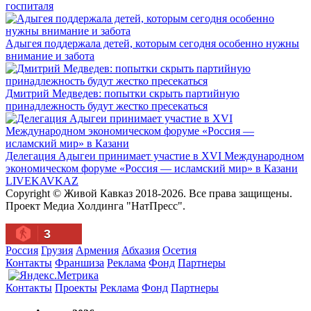
госпиталя
Адыгея поддержала детей, которым сегодня особенно нужны
внимание и забота
Дмитрий Медведев: попытки скрыть партийную
принадлежность будут жестко пресекаться
Делегация Адыгеи принимает участие в XVI Международном
экономическом форуме «Россия — исламский мир» в Казани
LIVE
KAVKAZ
Copyright © Живой Кавказ 2018-2026. Все права защищены.
Проект Медиа Холдинга "НатПресс".
3
Россия
Грузия
Армения
Абхазия
Осетия
Контакты
Франшиза
Реклама
Фонд
Партнеры
Контакты
Проекты
Реклама
Фонд
Партнеры