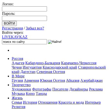
Логин:
Пароль:
Регистрация
/
Забыл все?
Войти через:
LIVE
KAVKAZ
Россия
Адыгея
Кабардино-Балкария
Карачаево-Черкессия
Чечня
Ингушетия
Краснодарский край
Ставропольский
край
Дагестан
Северная Осетия
В Мире
Грузия
Армения
Южная Осетия
Абхазия
Азербайджан
Творчество
Художники
Фотографы
Писатели
Дизайнеры
Реклама
Музыка
Кино
Танцы
Жизнь
Семья
История
Отношения
Красота и мода
Интерьер
Религия