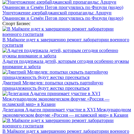
Уничтожение азербайджанской пропаганды: Арцрун
Ованнисян и Семён Пегов прогулялись по Физули (видео)
Спорт
Бизнес
В Майкопе идет к завершению ремонт лаборатории военного
госпиталя
Адыгея поддержала детей, которым сегодня особенно нужны
внимание и забота
Дмитрий Медведев: попытки скрыть партийную
принадлежность будут жестко пресекаться
Делегация Адыгеи принимает участие в XVI Международном
экономическом форуме «Россия — исламский мир» в Казани
В Майкопе идет к завершению ремонт лаборатории военного