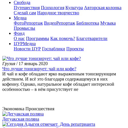
Свобода
Путешествия
Психология
Культура
Авторская колонка
Сделай сам
Народное творчество
Медиа
ФотоРепортаж
ВидеоРепортаж
Библиотека
Музыка
Промыслы
Фонд
О нас
Программы
Как помочь?
Благотварители
ЦУРМедиа
Новости ЦУР
Госпаблики
Проекты
Грузия
/ 17 январь 2020
Что лучше тонизирует: чай или кофе?
И чай и кофе обладают ярко выраженным тонизирующим
действием. И всё это благодаря содержащемуся в них
кофеину. Однако, натуральное кофе обладает интересной
особенностью – в нём присутствует не
Экономика
Происшествия
Дегуакская поляна