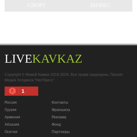
СПОРТ
БИЗНЕС
LIVE
KAVKAZ
Copyright © Живой Кавказ 2018-2026. Все права защищены. Проект
Медиа Холдинга "НатПресс".
1
Россия
Контакты
Грузия
Франшиза
Армения
Реклама
Абхазия
Фонд
Осетия
Партнеры