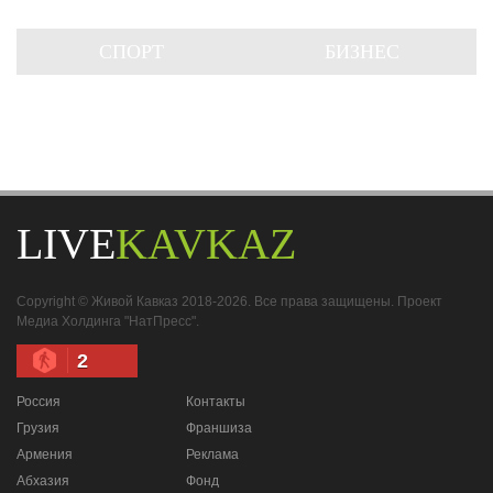
СПОРТ
БИЗНЕС
LIVE
KAVKAZ
Copyright © Живой Кавказ 2018-2026. Все права защищены. Проект
Медиа Холдинга "НатПресс".
2
Россия
Контакты
Грузия
Франшиза
Армения
Реклама
Абхазия
Фонд